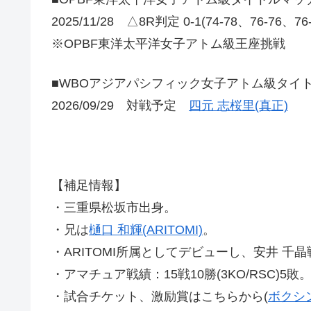
2025/11/28 △8R判定 0-1(74-78、76-76、7
※OPBF東洋太平洋女子アトム級王座挑戦
■WBOアジアパシフィック女子アトム級タイ
2026/09/29 対戦予定
四元 志桜里(真正)
【補足情報】
・三重県松坂市出身。
・兄は
樋口 和輝(ARITOMI)
。
・ARITOMI所属としてデビューし、安井 千
・アマチュア戦績：15戦10勝(3KO/RSC)5敗
・試合チケット、激励賞はこちらから(
ボクシ