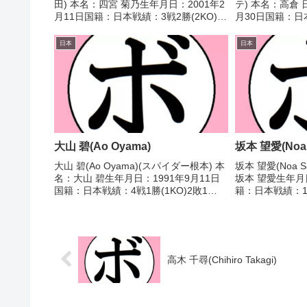
田) 本名：四宮 菊乃生年月日：2001年2
テ) 本名：高倉 
月11日国籍：日本戦績：3戦2勝(2KO)1
月30日国籍：日
敗 【獲得タイトル】なし 【戦歴】
(1KO) 【獲得
2018/03/03 ○3RTKO 沖 亜衣(横浜さ
本アンダージュ
日本
日本
くら)201...
生女子54Kg級優勝
大山 碧(Ao Oyama)
坂本 望愛(Noa 
大山 碧(Ao Oyama)(スパイダー根本) 本
坂本 望愛(Noa S
名：大山 碧生年月日：1991年9月11日
坂本 望愛生年月日
国籍：日本戦績：4戦1勝(1KO)2敗1
籍：日本戦績：11
分 【獲得タイトル】なし 【戦歴】
得タイトル】な
2025/05/31 △4R判定 1-1(39-37、38-
2022/04/24 ○4
38、37-3...
36、40-3...
高木 千尋(Chihiro Takagi)