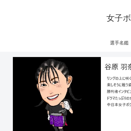
女子ボ
選手名鑑