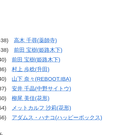
8-38)
高木 千尋(薬師寺)
8-38)
前田 宝樹(姫路木下)
-40)
前田 宝樹(姫路木下)
-36)
村上 歩稔(升田)
-40)
山下 奈々(REBOOT.IBA)
-37)
安井 千晶(中野サイトウ)
-60)
柳尾 美佳(花形)
-54)
メットカルフ 沙莉(花形)
-56)
アダムス・ハナコ(ハッピーボックス)
チ