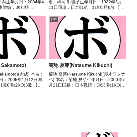
日向生年月日：2004年4
名：郷司 利也子生年月日：1982年3月
本戦績：3戦3勝
11日国籍：日本戦績：11戦3勝8敗 【獲
タイトル】2019年度全日
得タイトル】なし 【戦歴】
ニアボクシング王座中学
2008/11/11 ●2RTKO 黒田 陽子(花
日本
(アマチ...
形)2009/04/07 ...
Sakamoto)
菊地 夏芽(Natsume Kikuchi)
akamoto)(大成) 本名：
菊地 夏芽(Natsume Kikuchi)(厚木ワタナ
：2005年1月12日国
ベ) 本名：菊地 夏芽生年月日：2000年7
戦8勝(2KO)3敗 【獲
月21日国籍：日本戦績：5戦3勝(1KO)1
し 【戦歴】
敗1分 【獲得タイトル】なし 【戦歴】
R判定 3-0(40-36、40-
2024/09/30 ○4R判定 2-0(38-38、39...