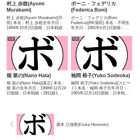
村上 歩稔(Ayumi
ボーニ・フェデリカ
Murakami)
(Federica Boni)
村上 歩稔(Ayumi Murakami)(升
ボーニ・フェデリカ(Boni
田) 本名：村上 歩稔生年月日：
Federica)(RK蒲田) 本名：不明生
1994年10月2日国籍：日本戦績：
年月日：1991年5月1日国籍：伊
3戦3敗 【獲得タイトル】な
戦績：4戦1勝(1KO)1敗2分 【獲
し 【戦歴】2021/12/18 ●4R判
得タイトル】なし 【戦歴】
日本
日本
定 0-3(36-40、36-40、36-40) 堀
2021/06/11 △4R判定 1-0(38-
冴...
38、39-37、3...
畑 菜の(Nano Hata)
袖岡 裕子(Yuko Sodeoka)
畑 菜の(Nano Hata)(真正) 本名：
袖岡 裕子(Yuko Sodeoka)(スピー
畑 菜の生年月日：1998年12月24
ド) 本名：袖岡 裕子生年月日：
日国籍：日本戦績：2戦1敗1
1965年12月14日国籍：日本戦
分 【獲得タイトル】なし 【戦
績：11戦8勝(1KO)2敗1分 【獲得
歴】2025/06/26 △4R判定 0-
タイトル】第3代JWBC日本女子
0(38-38、38-38、38-38) ワン・
ミニマム級王座初代WIBA世界女
イン(マ...
子ミニマム級王座 【戦歴...
廣本 江瑠香(Eruka Hiromoto)