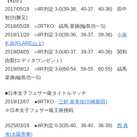
【戦歴】
2017/05/19 ○4R判定 3-0(39-38、40-37、40-36) 田中
智沙(勝又)
2018/05/28 ○2RTKO 縞馬 菜摘(輪島功一S)
2018/11/20 ○4R判定 3-0(39-36、39-37、39-36)
小泉
礼奈(FLARE山上)
2019/04/05 ○4R判定 3-0(40-37、39-37、40-36) 関和
由梨(エディタウンゼント)
2019/09/12 ○6R判定 3-0(60-54、59-55、60-55) 縞馬
菜摘(輪島功一S)
■日本女子フェザー級タイトルマッチ
2019/12/07 ●6RTKO
三好 喜美佳(川崎新田)
※日本女子フェザー級王座挑戦
2025/03/18 ●4R判定 0-3(35-40、36-40、36-39)
西 真
央(大阪帝拳)