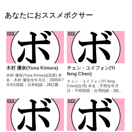
あなたにおススメボクサー
日本
日本
木村 優奈(Yuna Kimura)
チェン・ユイフォン(Yi
feng Chen)
木村 優奈(Yuna Kimura)(花形) 本
名：木村 優奈生年月日：2005年7
チェン・ユイフォン(Yi feng
月4日国籍：日本戦績：2戦1勝1
Chen)(台湾) 本名：不明生年月
敗 【獲得タイトル】なし 【戦
日：不明国籍：台湾戦績：1戦1
歴】2024/11/20 ○4R判定 3-
敗 【獲得タイトル】なし 【戦
0(38-37、38-37、38-37) 谷原 羽
歴】2023/07/16 ●4RTKO 関
日本
日本
奈...
真絢(大阪天神) 【補足情報】・台
湾出身。・BoxRecには選手...