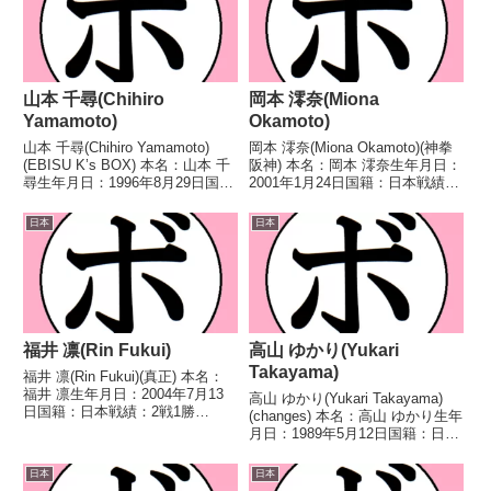
山本 千尋(Chihiro
岡本 澪奈(Miona
Yamamoto)
Okamoto)
山本 千尋(Chihiro Yamamoto)
岡本 澪奈(Miona Okamoto)(神拳
(EBISU K’s BOX) 本名：山本 千
阪神) 本名：岡本 澪奈生年月日：
尋生年月日：1996年8月29日国
2001年1月24日国籍：日本戦績：
籍：日本戦績：なし 【獲得タイ
2戦1敗1分 【獲得タイトル】な
トル】なし 【戦歴】なし 【補足
し 【戦歴】2023/05/21 △4R判
日本
日本
情報】・兵庫県神戸市東灘区出
定 1-1(39-37、37-39、38-38) ...
身。・武術太極拳選手とし...
福井 凛(Rin Fukui)
高山 ゆかり(Yukari
Takayama)
福井 凛(Rin Fukui)(真正) 本名：
福井 凛生年月日：2004年7月13
高山 ゆかり(Yukari Takayama)
日国籍：日本戦績：2戦1勝
(changes) 本名：高山 ゆかり生年
(1KO)1分 【獲得タイトル】な
月日：1989年5月12日国籍：日本
し 【戦歴】2025/09/07 △4R判
戦績：1戦1勝 【獲得タイトル】
定 1-1(39-37、38-39、38-38) ジ
なし 【戦歴】2025/06/22 ○4R
日本
日本
ョン...
判定 3-0(39-37、39-37、40...