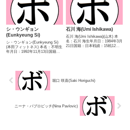
シ・ウンギョン
石川 海(Umi Ishikawa)
(Eunkyeung Si)
石川 海(Umi Ishikawa)(山木) 本
名：石川 海生年月日：1984年3月
シ・ウンギョン(Eunkyeung Si)
21日国籍：日本戦績：15戦12勝
(本田フィットネス) 本名：不明生
(10KO)3敗 【獲得タイトル】
年月日：1992年11月13日国籍：
WBC女子ミニマム級シルバー王
韓戦績：1戦1敗 【獲得タイト
座WBCインターナショナル女子
ル】なし 【戦歴】2022/10/16
アトム級王座WBCアジア(A...
●2RTKO ウー・ペイイー(台
湾) 【補足情報】・韓国出...
堀口 咲喜(Saki Horiguchi)
ニーナ・パブロビッチ(Nina Pavlovic)