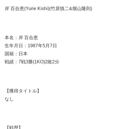
岸 百合恵(Yurie Kishi)(竹原慎二&畑山隆則)
本名：岸 百合恵
生年月日：1987年5月7日
国籍：日本
戦績：7戦3勝(1KO)2敗2分
【獲得タイトル】
なし
【戦歴】