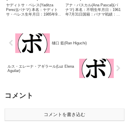
ヤディトサ・ペレス(Yaditza
アナ・パスカル(Ana Pascal)(パ
Perez)(パナマ) 本名：ヤディト
ナマ) 本名：不明生年月日：1961
サ・ペレス生年月日：1985年9月
年7月31日国籍：パナマ戦績：13
6日国籍：パナマ戦績：29戦14勝
戦11勝(5KO)1敗1無効試合 【獲
(6KO)14敗1分 【獲得タイトル】
得タイトル】UBC世界女子スー
WBCラテンアメリカ女子フライ
パーライト級王座WIBA世界女子
級王座 【戦歴】2008/05...
スーパーライト級暫定王座 【...
樋口 藍(Ran Higuchi)
ルス・エレーナ・アギラール(Luz Elena
Aguilar)
コメント
コメントを書き込む