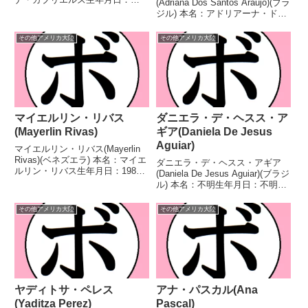
(Adriana Dos Santos Araujo)(ブラ
1983年1月14日国籍：コスタリカ
ジル) 本名：アドリアーナ・ド
戦績：25戦22勝(13KO)2敗1
ス・サントス・アラウージョ生年
分 【獲得タイトル】WBAラテン
月日：1981年11月4日国籍：ブラ
その他アメリカ大陸
その他アメリカ大陸
アメリカスーパーウェルター級王
ジル戦績：10戦6勝(1KO)4
座...
敗 【獲得タイトル】200...
マイエルリン・リバス
ダニエラ・デ・ヘスス・ア
(Mayerlin Rivas)
ギア(Daniela De Jesus
Aguiar)
マイエルリン・リバス(Mayerlin
Rivas)(ベネズエラ) 本名：マイエ
ダニエラ・デ・ヘスス・アギア
ルリン・リバス生年月日：1987
(Daniela De Jesus Aguiar)(ブラジ
年12月5日国籍：ベネズエラ戦
ル) 本名：不明生年月日：不明国
績：27戦17勝(11KO)7敗3分 【獲
籍：ブラジル戦績：10戦8勝
得タイトル】WBA世界女子バン
(5KO)2敗 【獲得タイトル】な
その他アメリカ大陸
その他アメリカ大陸
タム級暫定王座第7代WBA...
し 【戦歴】2021/12/18 ●4R判
定 0-3(35-...
ヤディトサ・ペレス
アナ・パスカル(Ana
(Yaditza Perez)
Pascal)