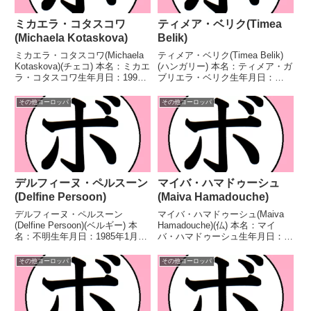
ミカエラ・コタスコワ
ティメア・ベリク(Timea
(Michaela Kotaskova)
Belik)
ミカエラ・コタスコワ(Michaela
ティメア・ベリク(Timea Belik)
Kotaskova)(チェコ) 本名：ミカエ
(ハンガリー) 本名：ティメア・ガ
ラ・コタスコワ生年月日：1991
ブリエラ・ベリク生年月日：
年11月1日国籍：チェコ戦績：15
1992年9月12日国籍：ハンガリー
戦12勝(4KO)1敗2分 【獲得タイ
戦績：21戦11勝(4KO)10敗 【獲
その他ヨーロッパ
その他ヨーロッパ
トル】WBFインターコンチネン
得タイトル】なし 【戦歴】
タル女子ウェルター級王...
2014/12/13 ●4R判定 0...
デルフィーヌ・ペルスーン
マイバ・ハマドゥーシュ
(Delfine Persoon)
(Maiva Hamadouche)
デルフィーヌ・ペルスーン
マイバ・ハマドゥーシュ(Maiva
(Delfine Persoon)(ベルギー) 本
Hamadouche)(仏) 本名：マイ
名：不明生年月日：1985年1月14
バ・ハマドゥーシュ生年月日：
日国籍：ベルギー戦績：56戦50
1989年11月4日国籍：仏戦績：24
勝(20KO)4敗2無効試合 【獲得タ
戦22勝(18KO)2敗 【獲得タイト
その他ヨーロッパ
その他ヨーロッパ
イトル】IBOインターコンチネン
ル】WBC女子ライト級シルバー
タル女子スーパーフェザー級王...
王座フランス女子ライト級王座
E...