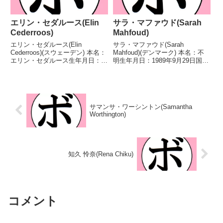
エリン・セダルース(Elin
サラ・マファウド(Sarah
Cederroos)
Mahfoud)
エリン・セダルース(Elin
サラ・マファウド(Sarah
Cederroos)(スウェーデン) 本名：
Mahfoud)(デンマーク) 本名：不
エリン・セダルース生年月日：
明生年月日：1989年9月29日国
1985年1月16日国籍：スウェーデ
籍：デンマーク戦績：17戦15勝
ン戦績：10戦8勝(4KO)2敗 【獲
(3KO)2敗 【獲得タイトル】IBF
得タイトル】第2代IBF世界女子
インターコンチネンタルフェザー
スーパーミドル級王座第3代
級王座WBCフェザー級シルバー
WBA...
王座W...
サマンサ・ワーシントン(Samantha
Worthington)
知久 怜奈(Rena Chiku)
コメント