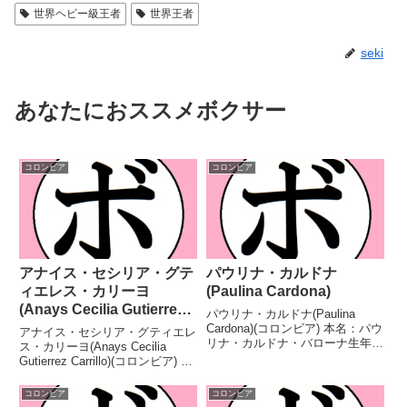
世界ヘビー級王者
世界王者
seki
あなたにおススメボクサー
コロンビア
コロンビア
アナイス・セシリア・グテ
パウリナ・カルドナ
ィエレス・カリーヨ
(Paulina Cardona)
(Anays Cecilia Gutierrez
パウリナ・カルドナ(Paulina
Carrillo)
Cardona)(コロンビア) 本名：パウ
アナイス・セシリア・グティエレ
リナ・カルドナ・バローナ生年月
ス・カリーヨ(Anays Cecilia
日：1989年10月19日国籍：コロ
Gutierrez Carrillo)(コロンビア) 本
ンビア戦績：70戦27勝(13KO)36
名：アナイス・セシリア・グティ
敗7分 【獲得タイトル】な
エレス・カリーヨ生年月日：
コロンビア
コロンビア
し 【戦歴】2004/03/2...
1984年11月14日国籍：コロンビ