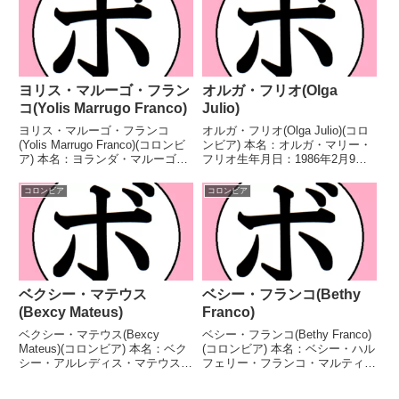
ア戦績：17戦12勝...
ヨリス・マルーゴ・フラン
オルガ・フリオ(Olga
コ(Yolis Marrugo Franco)
Julio)
ヨリス・マルーゴ・フランコ
オルガ・フリオ(Olga Julio)(コロ
(Yolis Marrugo Franco)(コロンビ
ンビア) 本名：オルガ・マリー・
ア) 本名：ヨランダ・マルーゴ・
フリオ生年月日：1986年2月9日
フランコ生年月日：1976年10月
国籍：コロンビア戦績：65戦43
13日国籍：コロンビア戦績：52
勝(30KO)19敗3分 【獲得タイト
コロンビア
コロンビア
戦34勝(21KO)14敗4分 【獲得タ
ル】コロンビア女子フライ級王座
イトル】WBAラテンア...
WBCラテンアメリカ女子フラ
イ...
ベクシー・マテウス
ベシー・フランコ(Bethy
(Bexcy Mateus)
Franco)
ベクシー・マテウス(Bexcy
ベシー・フランコ(Bethy Franco)
Mateus)(コロンビア) 本名：ベク
(コロンビア) 本名：ベシー・ハル
シー・アルレディス・マテウス・
フェリー・フランコ・マルティネ
ベナビデス生年月日：1995年9月
ス生年月日：不明国籍：コロンビ
18日国籍：コロンビア戦績：11
ア戦績：31戦12勝(4KO)16敗3