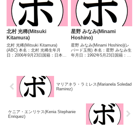
高校選抜女子バ...
北村 光稀(Mitsuki
星野 みなみ(Minami
Kitamura)
Hoshino)
北村 光稀(Mitsuki Kitamura)
星野 みなみ(Minami Hoshino)(レ
(ABC) 本名：北村 光稀生年月
パード玉熊) 本名：星野 みなみ生
日：2006年9月23日国籍：日本戦
年月日：1992年5月23日国籍：日
績：1戦1勝 【獲得タイトル】な
本戦績：1戦1敗 【獲得タイト
し 【戦歴】2026/04/25 ○4R判
ル】なし 【戦歴】2024/12/06
定 2-0(39-37、38-38、39-37) ...
●4R判定 0-3(36-40、36-40、36-
4...
マリアネラ・ラミレス(Marianela Soledad
Ramirez)
ケニア・エンリケス(Kenia Stephanie
Enriquez)