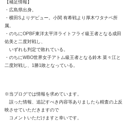
【補足情報】
・広島県出身。
・横田Sよりデビュー。小関 有希戦より厚木ワタナベ所
属。
・のちにOPBF東洋太平洋ライトフライ級王者となる成田
佑美と二度対戦し、
いずれも判定で敗れている。
・のちにWBO世界女子アトム級王者となる鈴木 菜々江と
二度対戦し、1勝1敗となっている。
※当ブログでは情報を求めています。
誤った情報、追記すべき内容等ありましたら精査の上反
映させていただきますので
コメントいただけますと幸いです。