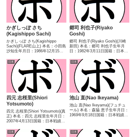
かぎしっぽ さち
郷司 利也子(Riyako
(Kagishippo Sachi)
Goshi)
かぎしっぽ さち(Kagishippo
郷司 利也子(Riyako Goshi)(川崎
Sachi)(FLARE山上) 本名：小田島
新田) 本名：郷司 利也子生年月
沙知生年月日：1986年12月15日
日：1982年3月11日国籍：日本戦
国籍：日本戦績：4戦2勝(2KO)2
績：11戦3勝8敗 【獲得タイト
敗 【獲得タイトル】なし 【戦
ル】なし 【戦歴】2008/11/11
日本
日本
歴】2021/11/02 ○1RTKO 玉川
●2RTKO 黒田 陽子(花
夏希(...
形)2009/04/07 ...
四元 志桜里(Shiori
池山 直(Nao Ikeyama)
Yotsumoto)
池山 直(Nao Ikeyama)(フュチュ
ール) 本名：森脇 恵子生年月日：
四元 志桜里(Shiori Yotsumoto)(真
1969年9月18日国籍：日本戦績：
正) 本名：四元 志桜里生年月日：
29戦18勝(5KO)7敗4分 【獲得タ
2007年4月13日国籍：日本戦績：
イトル】JWBC日本女子ミニマム
3戦3勝(2KO) 【獲得タイトル】
級王座第4代WIBA世界女子ミニ
2024年度インターハイ女子バン
日本
日本
マム級王座初代WBO世...
タム級優勝(アマチュア)2024年度