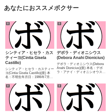
あなたにおススメボクサー
亜
亜
シンティア・ヒセラ・カス
デボラ・ディオニシウス
ティーヨ(Cintia Gisela
(Debora Anahi Dionicius)
Castillo)
デボラ・ディオニシウス(Debora
Anahi Dionicius)(亜) 本名：デボ
シンティア・ヒセラ・カスティー
ラ・アナイ・ディオニシオウス生
ヨ(Cintia Gisela Castillo)(亜) 本
年月日：1988年3月19日国籍：亜
名：不明生年月日：1986年7月23
戦績：44戦36勝(6KO)8敗 【獲得
日国籍：亜戦績：19戦10勝
タイトル】FABアルゼンチンバン
(1KO)9敗 【獲得タイトル】な
亜
亜
タム級暫定王座...
し 【戦歴】2016/05/24 ○4R判
定 3-0...