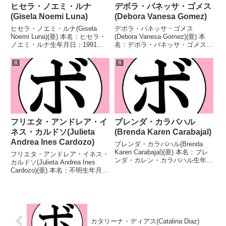
ヒセラ・ノエミ・ルナ
デボラ・バネッサ・ゴメス
(Gisela Noemi Luna)
(Debora Vanesa Gomez)
ヒセラ・ノエミ・ルナ(Gisela
デボラ・バネッサ・ゴメス
Noemi Luna)(亜) 本名：ヒセラ・
(Debora Vanesa Gomez)(亜) 本
ノエミ・ルナ生年月日：1991年
名：デボラ・バネッサ・ゴメス生
10月18日国籍：亜戦績：12戦4勝
年月日：1995年2月3日国籍：亜
(1KO)7敗1分 【獲得タイトル】な
戦績：24戦8勝(1KO)14敗2
亜
亜
し 【戦歴】2016/12/16 ●4R判
分 【獲得タイトル】なし 【戦
定 1-2(...
歴】2016/07/23 ●4R判定...
フリエタ・アンドレア・イ
ブレンダ・カラバハル
ネス・カルドソ(Julieta
(Brenda Karen Carabajal)
Andrea Ines Cardozo)
ブレンダ・カラバハル(Brenda
Karen Carabajal)(亜) 本名：ブレ
フリエタ・アンドレア・イネス・
ンダ・カレン・カラバハル生年月
カルドソ(Julieta Andrea Ines
日：1991年2月23日国籍：亜戦
Cardozo)(亜) 本名：不明生年月
績：25戦18勝(9KO)6敗1分 【獲
日：1993年11月13日国籍：亜戦
得タイトル】FABアルゼンチン女
績：20戦12勝(1KO)8敗 【獲得タ
子スーパーフェザー...
イトル】南米女子バンタム級王座
FABアルゼン...
カタリーナ・ディアス(Catalina Diaz)