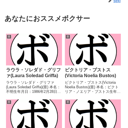
seki
あなたにおススメボクサー
亜
亜
ラウラ・ソレダド・グリフ
ビクトリア・ブストス
ァ(Laura Soledad Griffa)
(Victoria Noelia Bustos)
ラウラ・ソレダド・グリファ
ビクトリア・ブストス(Victoria
(Laura Soledad Griffa)(亜) 本名：
Noelia Bustos)(亜) 本名：ビクト
不明生年月日：1986年2月28日国
リア・ノエリア・ブストス生年月
籍：亜戦績：31戦20勝(1KO)11
日：1989年1月7日国籍：亜戦
敗 【獲得タイトル】FABアルゼ
績：37戦26勝10敗1分 【獲得タ
亜
亜
ンチン女子スーパーバンタム級王
イトル】アルゼンチン女子ライト
座南米女子スーパーバ...
級王座IBFインターコン...