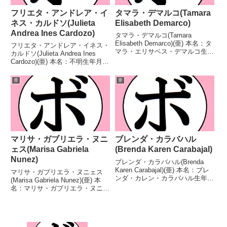
フリエタ・アンドレア・イ
タマラ・デマルコ(Tamara
ネス・カルドソ(Julieta
Elisabeth Demarco)
Andrea Ines Cardozo)
タマラ・デマルコ(Tamara
Elisabeth Demarco)(亜) 本名：タ
フリエタ・アンドレア・イネス・
マラ・エリサベス・デマルコ生年
カルドソ(Julieta Andrea Ines
月日：1988年8月6日国籍：亜戦
Cardozo)(亜) 本名：不明生年月
績：23戦13勝9敗1分 【獲得タイ
日：1993年11月13日国籍：亜戦
トル】WBFインターナショナル
績：20戦12勝(1KO)8敗 【獲得タ
亜
亜
女子フライ級王座第11代W...
イトル】南米女子バンタム級王座
FABアルゼン...
マリサ・ガブリエラ・ヌニ
ブレンダ・カラバハル
ェス(Marisa Gabriela
(Brenda Karen Carabajal)
Nunez)
ブレンダ・カラバハル(Brenda
Karen Carabajal)(亜) 本名：ブレ
マリサ・ガブリエラ・ヌニェス
ンダ・カレン・カラバハル生年月
(Marisa Gabriela Nunez)(亜) 本
日：1991年2月23日国籍：亜戦
名：マリサ・ガブリエラ・ヌニェ
績：25戦18勝(9KO)6敗1分 【獲
ス生年月日：1984年1月31日国
得タイトル】FABアルゼンチン女
籍：亜戦績：24戦8勝(1KO)13敗3
子スーパーフェザー...
分 【獲得タイトル】FABアルゼ
ンチン女子ライト級王...