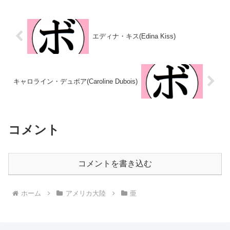
績：20戦12勝(1KO)8敗 【獲得タ
年6月24日国籍：亜戦績：29戦25
イトル】南米女子バンタム級王座
勝(4KO)4敗 【獲得タイトル】
FABアルゼン...
FABアルゼンチン女...
エディナ・キス(Edina Kiss)
キャロライン・デュボア(Caroline Dubois)
コメント
コメントを書き込む
ホーム
アメリカ大陸
亜