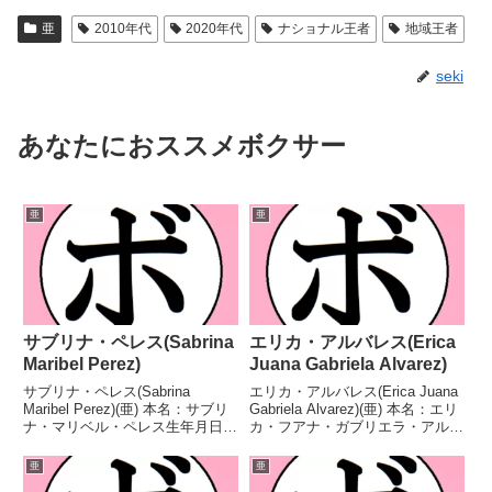
亜
2010年代
2020年代
ナショナル王者
地域王者
seki
あなたにおススメボクサー
亜
亜
サブリナ・ペレス(Sabrina
エリカ・アルバレス(Erica
Maribel Perez)
Juana Gabriela Alvarez)
サブリナ・ペレス(Sabrina
エリカ・アルバレス(Erica Juana
Maribel Perez)(亜) 本名：サブリ
Gabriela Alvarez)(亜) 本名：エリ
ナ・マリベル・ペレス生年月日：
カ・フアナ・ガブリエラ・アルバ
1986年11月14日国籍：亜戦績：
レス生年月日：1991年2月10日国
21戦18勝(2KO)2敗1分 【獲得タ
籍：亜戦績：26戦8勝(1KO)18
亜
亜
イトル】WBCスペイン語圏女子
敗 【獲得タイトル】FABアルゼ