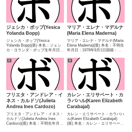
バンタム級王座WBA世...
ンチンウェ...
ジェシカ・ボップ(Yesica
マリア・エレナ・マデルナ
Yolanda Bopp)
(Maria Elena Maderna)
ジェシカ・ボップ(Yesica
マリア・エレナ・マデルナ(Maria
Yolanda Bopp)(亜) 本名：ジェシ
Elena Maderna)(亜) 本名：不明生
カ・ヨランダ・ボップ生年月日：
年月日：1978年9月1日国籍：亜
1984年4月11日国籍：亜戦績：42
戦績：37戦18勝(2KO)16敗3
戦39勝(16KO)3敗 【獲得タイト
分 【獲得タイトル】FABアルゼ
亜
亜
ル】WBCインターナショナル女
ンチン女子ライト級王座第3代
子ライトフライ級王座WBO...
WBO世界女子ライト級王...
フリエタ・アンドレア・イ
カレン・エリサベート・カ
ネス・カルドソ(Julieta
ラバハル(Karen Elizabeth
Andrea Ines Cardozo)
Carabajal)
フリエタ・アンドレア・イネス・
カレン・エリサベート・カラバハ
カルドソ(Julieta Andrea Ines
ル(Karen Elizabeth Carabajal)
Cardozo)(亜) 本名：不明生年月
(亜) 本名：カレン・エリサベー
日：1993年11月13日国籍：亜戦
ト・カラバハル生年月日：1989