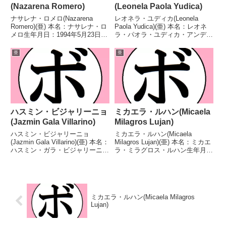
(Nazarena Romero)
(Leonela Paola Yudica)
ナサレナ・ロメロ(Nazarena
レオネラ・ユディカ(Leonela
Romero)(亜) 本名：ナサレナ・ロ
Paola Yudica)(亜) 本名：レオネ
メロ生年月日：1994年5月23日国
ラ・パオラ・ユディカ・アンディ
籍：亜戦績：18戦15勝(8KO)1敗2
ーノ生年月日：1988年9月18日国
分 【獲得タイトル】アルゼンチ
籍：亜戦績：37戦20勝(1KO)2敗4
亜
亜
ン女子スーパーバンタム級王座南
分1無効試合 【獲得タイトル】
米女子バンタム級王座南米女子...
FABアルゼンチン女子...
ハスミン・ビジャリーニョ
ミカエラ・ルハン(Micaela
(Jazmin Gala Villarino)
Milagros Lujan)
ハスミン・ビジャリーニョ
ミカエラ・ルハン(Micaela
(Jazmin Gala Villarino)(亜) 本名：
Milagros Lujan)(亜) 本名：ミカエ
ハスミン・ガラ・ビジャリーニョ
ラ・ミラグロス・ルハン生年月
生年月日：1990年7月4日国籍：
日：1999年6月12日国籍：亜戦
亜戦績：14戦8勝(1KO)4敗2
績：21戦17勝(6KO)3敗1分 【獲
分 【獲得タイトル】WBA女子ミ
得タイトル】FABアルゼンチン女
ニマム級ゴールド王座 【戦...
子フライ級王座FABア...
ミカエラ・ルハン(Micaela Milagros
Lujan)