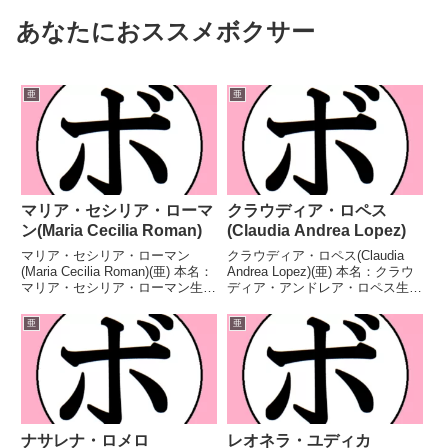
あなたにおススメボクサー
亜
亜
マリア・セシリア・ローマ
クラウディア・ロペス
ン(Maria Cecilia Roman)
(Claudia Andrea Lopez)
マリア・セシリア・ローマン
クラウディア・ロペス(Claudia
(Maria Cecilia Roman)(亜) 本名：
Andrea Lopez)(亜) 本名：クラウ
マリア・セシリア・ローマン生年
ディア・アンドレア・ロペス生年
月日：1983年1月21日国籍：亜戦
月日：1979年7月4日国籍：亜戦
績：28戦17勝8敗2分1無効試
績：44戦26勝(6KO)18敗 【獲得
亜
亜
合 【獲得タイトル】FABアルゼ
タイトル】WBCラテンアメリカ
ンチン女子バンタム級王座第6...
スーパーバンタム級王座...
ナサレナ・ロメロ
レオネラ・ユディカ