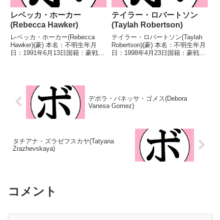
レベッカ・ホーカー
テイラー・ロバートソン
(Rebecca Hawker)
(Taylah Robertson)
レベッカ・ホーカー(Rebecca
テイラー・ロバートソン(Taylah
Hawker)(豪) 本名：不明生年月
Robertson)(豪) 本名：不明生年月
日：1991年6月13日国籍：豪戦
日：1998年4月23日国籍：豪戦
績：7戦7勝(3KO) 【獲得タイト
績：12戦9勝(2KO)2敗1分 【獲得
ル】ANBF豪州-クイーンズランド
タイトル】2017年度豪州選手権
州女子フェザー級王座豪州女子フ
フライ級優勝(アマチュア)2018年
ェザー級王座ANBF豪州女子フ
度豪州選手権フラ...
ェ...
デボラ・バネッサ・ゴメス(Debora
Vanesa Gomez)
タチアナ・ズラゼフスカヤ(Tatyana
Zrazhevskaya)
コメント