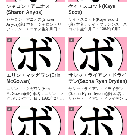
シャロン・アニオス
ケイ・スコット(Kaye
(Sharon Anyos)
Scott)
シャロン・アニオス(Sharon
ケイ・スコット(Kaye Scott)
Anyos)(豪) 本名：シャロン・リ
(豪) 本名：ケイ・フランシス・ス
ア・アン・アニオス生年月日：不
コット生年月日：1984年6月2日
明国籍：豪戦績：17戦14勝
国籍：豪戦績：7戦5勝1敗1
(4KO)3敗 【獲得タイトル】豪州
分 【獲得タイトル】2013年度4ヵ
豪
豪
女子ライト級王座OBAオセアニ
国対抗選手権女子ミドル級優勝
ア女子スーパーライト級王座
(アマチュア)2014年度豪州全国選
OBAオセアニア女...
手権女...
エリン・マクガワン(Erin
サシャ・ライアン・ドライ
McGowan)
デン(Sacha Ryan Dryden)
エリン・マクガワン(Erin
サシャ・ライアン・ドライデン
McGowan)(豪) 本名：エリン・マ
(Sacha Ryan Dryden)(豪) 本名：
クガワン生年月日：1981年2月9
サシャ・ライアン・ドライデン生
日国籍：豪戦績：19戦17勝
年月日：不明国籍：豪戦績：6戦
(9KO)2敗 【獲得タイトル】
2勝3敗1無効試合 【獲得タイト
豪
豪
PABAパンアジア女子ライト級王
ル】ANBF豪州女子フェザー級王
座PABAパンアジア女子スーパー
座 【戦歴】2022/04/30 ×...
ライト級王座...