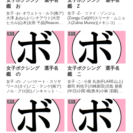
女子ボクシング 選手名
女子ボクシング 選手名
鑑 お
鑑 Z
女子 -お- オウェトゥ・ルラ(南ア)
女子 -Z- ツァイ・ゾンジュ
大澤 あねら(パンチアウト)大空
(Zongju Cai)(中)スリーナ・ムニョ
ヒカル(山木)太田 千晶(Reason押
ス(Zulina Munoz)(メキシコ) 索
上)太田 朋花(ワタナベ)太田 有香
引に戻る
(勝輝)大坪 真実(名古屋大橋)大橋
索引
索引
光希(ワタナベ)大山 碧(スパイダ
ー根本)緒方 汐音(...
女子ボクシング 選手名
女子ボクシング 選手名
鑑 の
鑑 こ
女子 -の- ノッパケート・スリサ
女子 -こ- 小泉 礼奈(FLARE山上)
ワース(タイ)ノニ・テンゲ(南ア)
郷司 利也子(川崎新田)児島 朋香
ノル・グロ(比)ノンキャット・ロ
(中日)小関 桃(青木)小林 澪羅(足
ングレンギーラコンケーン(タイ)
利)小村 楓香(グリーンツダ)近藤
ノンベルト・ペットパイラット
佐知子(駿河) 索引に戻る
索引
索引
(タイ)ノンムアイ・ゴーキャット
ジム(タイ) 索引に戻る