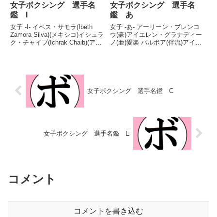
女子ボクシング 選手名
女子ボクシング 選手名
鑑 I
鑑 あ
女子 -I- イベス・サモラ(Ibeth
女子 -あ- アーリーン・ブレンコ
Zamora Silva)(メキシコ)イシュラ
ウ(豪)アイエレン・グラナディー
ク・チャイブ(Ichrak Chaib)(アル
ノ(亜)愛楽 バルボア(伴流)アイリ
ジェリア)イクラム・ケルワット
ーン・オルシェウスキー(米)赤 林
(Ikram Kerwat)(独)イナ・メンツ
檎(真正)赤木 理沙(DANGAN越谷)
ァー(Ina Menzer)(...
安久 夏実(唯心)アゲハ・アンドロ
イド(ワタナベ)アスレイ・ゴン...
女子ボクシング 選手名鑑 C
女子ボクシング 選手名鑑 E
コメント
コメントを書き込む