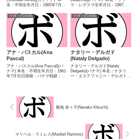
名：不明生年月日：1982年7月7
ラ・レデスマ生年月日：1987年9
日国籍：ガイアナ戦績：18戦13
月21日国籍：パナマ戦績：17戦
勝(4KO)5敗 【獲得タイトル】
14勝(7KO)2敗1分 【獲得タイト
その他アメリカ大陸
その他アメリカ大陸
WIBAイベリアンアメリカバンタ
ル】WBAラテンアメリカ女子ス
ム級王座第4代WIBA世界女...
ーパーバンタム級王座 【戦歴】
2...
アナ・パスカル(Ana
ナタリー・デルガド
Pascal)
(Nataly Delgado)
アナ・パスカル(Ana Pascal)(パ
ナタリー・デルガド(Nataly
ナマ) 本名：不明生年月日：1961
Delgado)(パナマ) 本名：ナタリ
年7月31日国籍：パナマ戦績：13
ー・エステファニー・デルガド・
戦11勝(5KO)1敗1無効試合 【獲
エルナンデス生年月日：1994年9
得タイトル】UBC世界女子スー
月15日国籍：パナマ戦績：30戦
パーライト級王座WIBA世界女子
21勝(5KO)7敗2分 【獲得タイト
スーパーライト級暫定王座 【...
ル】WBAラテンアメリカ女子ス
ー...
菊地 奈々子(Nanako Kikuchi)
マリベル・ラミレス(Maribel Ramirez)