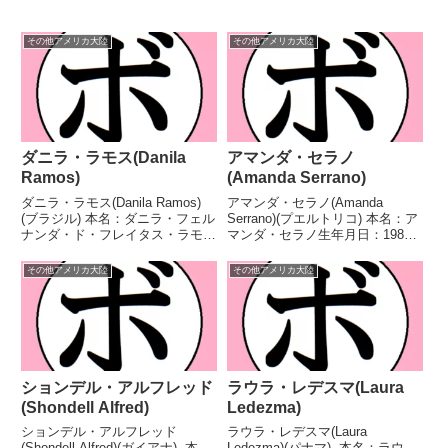
その他アメリカ大陸
その他アメリカ大陸
ダニラ・ラモス(Danila
アマンダ・セラノ
Ramos)
(Amanda Serrano)
ダニラ・ラモス(Danila Ramos)
アマンダ・セラノ(Amanda
(ブラジル) 本名：ダニラ・フェル
Serrano)(プエルトリコ) 本名：ア
ナンダ・ド・フレイタス・ラモス
マンダ・セラノ生年月日：1988
生年月日：1985年6月8日国籍：
年10月9日国籍：プエルトリコ戦
ブラジル戦績：20戦15勝(1KO)5
績：54戦49勝(32KO)4敗1分 【獲
その他アメリカ大陸
その他アメリカ大陸
敗 【獲得タイトル】ブラジル女
得タイトル】NABF北米女子フェ
子フェザー級王座南米女子フェザ
ザー級王座UBF世界女子フェ...
ー...
ションデル・アルフレッド
ラウラ・レデスマ(Laura
(Shondell Alfred)
Ledezma)
ションデル・アルフレッド
ラウラ・レデスマ(Laura
(Shondell Alfred)(ガイアナ) 本
Ledezma)(パナマ) 本名：ラウ