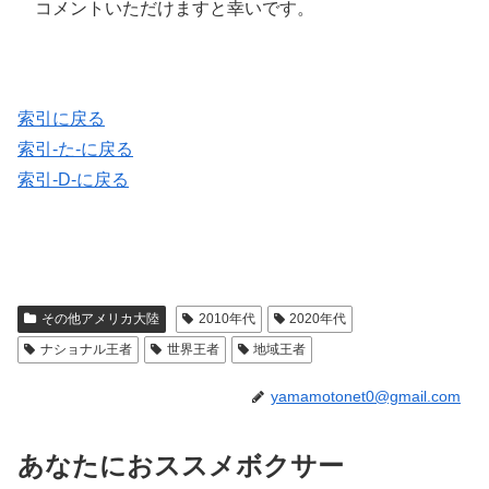
コメントいただけますと幸いです。
索引に戻る
索引-た-に戻る
索引-D-に戻る
その他アメリカ大陸
2010年代
2020年代
ナショナル王者
世界王者
地域王者
yamamotonet0@gmail.com
あなたにおススメボクサー