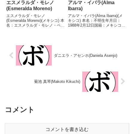
エスメラルダ・モレノ
アルマ・イバラ(Alma
(Esmeralda Moreno)
Ibarra)
エスメラルダ・モレノ
アルマ・イバラ(Alma Ibarra)(メ
(Esmeralda Moreno)(メキシコ) 本
キシコ) 本名：不明生年月日：
名：エスメラルダ・モレノ・ベイ
1988年2月12日国籍：メキシコ戦
ザ生年月日：1987年7月6日国
績：12戦10勝(5KO)2敗 【獲得タ
籍：メキシコ戦績：49戦35勝
イトル】なし 【戦歴】
(11KO)12敗2分 【獲得タイトル】
2017/04/06 ○4R判定 3-0(採点不
メキシコ女子ライトフライ級暫定
明) エステファニー...
王座メ...
ダニエラ・アセンホ(Daniela Asenjo)
菊池 真琴(Makoto Kikuchi)
コメント
コメントを書き込む