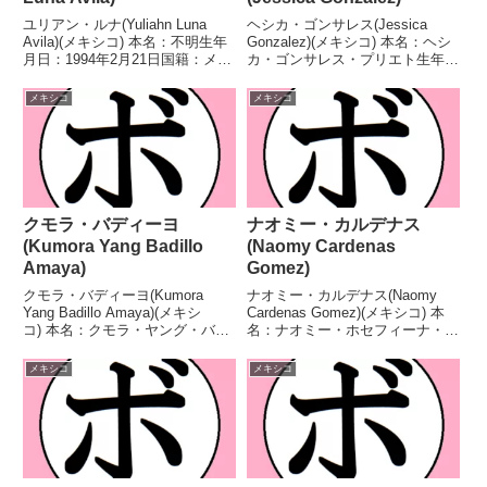
ユリアン・ルナ(Yuliahn Luna
ヘシカ・ゴンサレス(Jessica
Avila)(メキシコ) 本名：不明生年
Gonzalez)(メキシコ) 本名：ヘシ
月日：1994年2月21日国籍：メキ
カ・ゴンサレス・プリエト生年月
シコ戦績：34戦28勝(4KO)5敗1
日：1988年2月24日国籍：メキシ
分 【獲得タイトル】第3代IBF世
コ戦績：19戦8勝(1KO)6敗2分3無
メキシコ
メキシコ
界女子スーパーバンタム級王座第
効試合 【獲得タイトル】WBC世
11代WBC世界女子...
界女子バンタム級暫定王座...
クモラ・バディーヨ
ナオミー・カルデナス
(Kumora Yang Badillo
(Naomy Cardenas
Amaya)
Gomez)
クモラ・バディーヨ(Kumora
ナオミー・カルデナス(Naomy
Yang Badillo Amaya)(メキシ
Cardenas Gomez)(メキシコ) 本
コ) 本名：クモラ・ヤング・バデ
名：ナオミー・ホセフィーナ・カ
ィーヨ・アマヤ生年月日：1996
ルデナス・ゴメス生年月日：
年8月31日国籍：メキシコ戦績：
1999年7月16日国籍：メキシコ戦
メキシコ
メキシコ
16戦8勝(2KO)6敗2分 【獲得タイ
績：12戦10勝(2KO)2敗 【獲得タ
トル】なし 【戦歴】20...
イトル】なし 【戦歴】202...