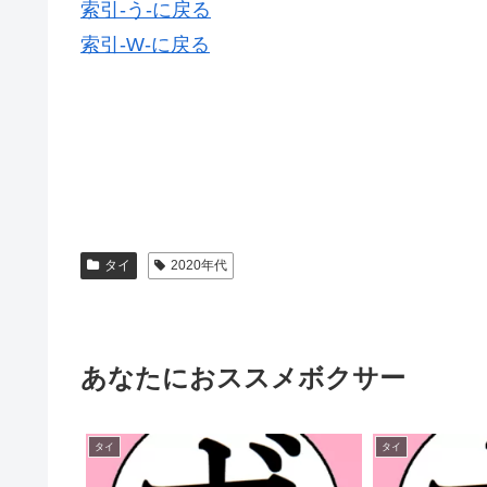
索引-う-に戻る
索引-W-に戻る
タイ
2020年代
あなたにおススメボクサー
タイ
タイ