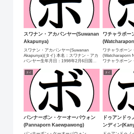
スワナン・アカパンヤー(Suwanan
ワチャラポー
Akapunya)
(Watcharapo
スワナン・アカパンヤー(Suwanan
ワチャラポーン
Akapunya)(タイ) 本名：スワナン・アカ
(Watcharapor
パンヤー生年月日：1998年2月6日国
ワチャラポーン
籍：タイ戦績：7戦3勝(3KO)4敗 【獲得
2000年12月1
タイトル】なし 【戦歴】2022/12/10
14勝(8KO)2
タイ
タイ
○2RTKO シーザー・...
女子アトム級王座【
パンナーポン・ケーオーパウォン
ドゥアンドゥ
(Pannaporn Kaewpawong)
ンディン(Kanya
パンナーポン・ケーオーパウォン
ドゥアンドゥノ