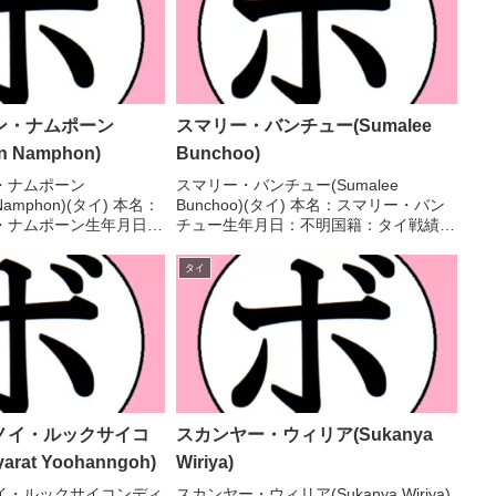
ン・ナムポーン
スマリー・バンチュー(Sumalee
rn Namphon)
Bunchoo)
・ナムポーン
スマリー・バンチュー(Sumalee
n Namphon)(タイ) 本名：
Bunchoo)(タイ) 本名：スマリー・バン
・ナムポーン生年月日：
チュー生年月日：不明国籍：タイ戦績：
0日国籍：タイ戦績：16戦
4戦3勝1敗 【獲得タイトル】なし 【戦
敗 【獲得タイトル】タイ国
歴】2025/10/12 ○4R判定 3-0(40-36、
タイ
戦歴】202...
40-36、40-36...
ノイ・ルックサイコ
スカンヤー・ウィリア(Sukanya
rat Yoohanngoh)
Wiriya)
イ・ルックサイコンディ
スカンヤー・ウィリア(Sukanya Wiriya)