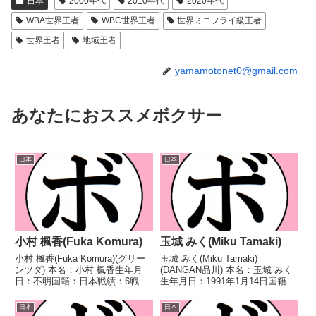
日本
2000年代
2010年代
2020年代
WBA世界王者
WBC世界王者
世界ミニフライ級王者
世界王者
地域王者
yamamotonet0@gmail.com
あなたにおススメボクサー
日本
日本
小村 楓香(Fuka Komura)
玉城 みく(Miku Tamaki)
小村 楓香(Fuka Komura)(グリー
玉城 みく(Miku Tamaki)
ンツダ) 本名：小村 楓香生年月
(DANGAN品川) 本名：玉城 みく
日：不明国籍：日本戦績：6戦5
生年月日：1991年1月14日国籍：
勝(2KO)1敗 【獲得タイトル】な
日本戦績：3戦2勝(1KO)1分 【獲
し 【戦歴】2016/08/07 ○4R判
得タイトル】なし 【戦歴】
日本
日本
定 3-0(40-36、40-37、40-37) 長
2025/12/01 ○4R判定 3-0(39-