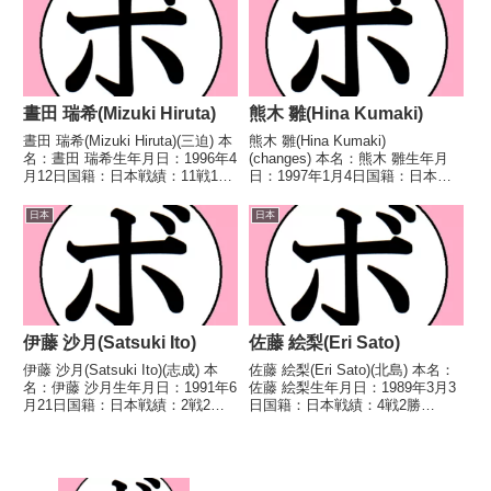
井 ...
37、39-37、...
晝田 瑞希(Mizuki Hiruta)
熊木 雛(Hina Kumaki)
晝田 瑞希(Mizuki Hiruta)(三迫) 本
熊木 雛(Hina Kumaki)
名：晝田 瑞希生年月日：1996年4
(changes) 本名：熊木 雛生年月
月12日国籍：日本戦績：11戦11
日：1997年1月4日国籍：日本戦
勝(2KO) 【獲得タイトル】全日本
績：2戦1敗1分 【獲得タイトル】
女子ボクシング選手権大会フライ
なし 【戦歴】2026/06/21
日本
日本
級優勝(アマチュア)全日本女子ボ
●2RTKO 山下 由衣 (ワタナ
クシング選手権大会フ...
ベ)2026/03/21 △...
伊藤 沙月(Satsuki Ito)
佐藤 絵梨(Eri Sato)
伊藤 沙月(Satsuki Ito)(志成) 本
佐藤 絵梨(Eri Sato)(北島) 本名：
名：伊藤 沙月生年月日：1991年6
佐藤 絵梨生年月日：1989年3月3
月21日国籍：日本戦績：2戦2勝
日国籍：日本戦績：4戦2勝
(1KO) 【獲得タイトル】2009年
(1KO)1敗1分 【獲得タイトル】な
度全日本女子ボクシング選手権ラ
し 【戦歴】2025/01/21 ○4R判
イトフライ級優勝(アマチュ
定 3-0(40-36、39-37、39-37)
ア) 【戦歴】2022/07/...
山...