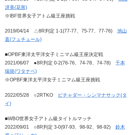
冴美(花形)
※IBF世界女子アトム級王座挑戦
2019/04/14 △8R判定 1-1(77-77、75-77、77-76)
池山
直(フュチュール)
■OPBF東洋太平洋女子ミニマム級王座決定戦
2021/06/07 ●8R判定 0-2(76-76、74-78、74-78)
千本
瑞規(ワタナベ)
※OPBF東洋太平洋女子ミニマム級王座挑戦
2022/05/28 ○2RTKO
ピチャダー・シンマナサック(タ
イ)
■WBO世界女子アトム級タイトルマッチ
2022/09/01 ○8R判定 3-0(97-93、98-92、98-92)
鈴木