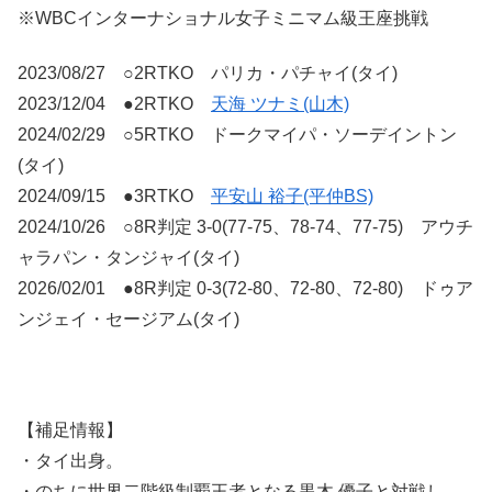
※WBCインターナショナル女子ミニマム級王座挑戦
2023/08/27 ○2RTKO パリカ・パチャイ(タイ)
2023/12/04 ●2RTKO
天海 ツナミ(山木)
2024/02/29 ○5RTKO ドークマイパ・ソーデイントン
(タイ)
2024/09/15 ●3RTKO
平安山 裕子(平仲BS)
2024/10/26 ○8R判定 3-0(77-75、78-74、77-75) アウチ
ャラパン・タンジャイ(タイ)
2026/02/01 ●8R判定 0-3(72-80、72-80、72-80) ドゥア
ンジェイ・セージアム(タイ)
【補足情報】
・タイ出身。
・のちに世界二階級制覇王者となる黒木 優子と対戦し、