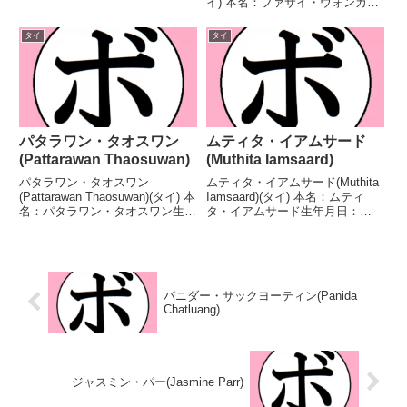
イ) 本名：ファサイ・ウォンカタ
13勝(4KO)5敗 【獲得タイトル】
リカム生年月日：不明国籍：タイ
なし 【戦歴】2021/12/27
戦績：4戦3敗1分 【獲得タイト
タイ
タイ
○3RTKO パヌマール...
ル】なし 【戦歴】2023/06/17
△4R判定 1-0(38-...
パタラワン・タオスワン
ムティタ・イアムサード
(Pattarawan Thaosuwan)
(Muthita Iamsaard)
パタラワン・タオスワン
ムティタ・イアムサード(Muthita
(Pattarawan Thaosuwan)(タイ) 本
Iamsaard)(タイ) 本名：ムティ
名：パタラワン・タオスワン生年
タ・イアムサード生年月日：
月日：不明国籍：タイ戦績：29
2005年4月6日国籍：タイ戦績：
戦17勝(10KO)11敗1分 【獲得タ
16戦10勝(4KO)6敗 【獲得タイト
イトル】タイ国女子フェザー級王
ル】なし 【戦歴】2023/01/29
座 【戦歴】2021/09/14...
○3RTKO プラウ...
パニダー・サックヨーティン(Panida
Chatluang)
ジャスミン・パー(Jasmine Parr)