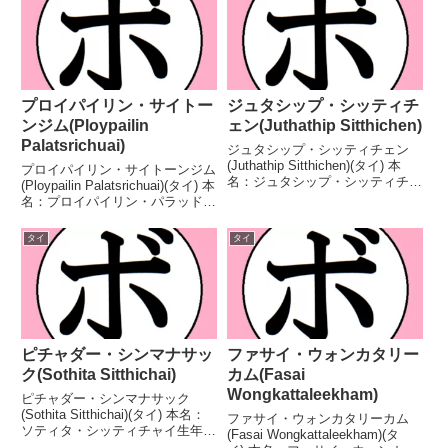
プロイパイリン・サイトー
ジュタシップ・シッティチ
ンジム(Ploypailin
ェン(Juthathip Sitthichen)
Palatsrichuai)
ジュタシップ・シッティチェン
(Juthathip Sitthichen)(タイ) 本
プロイパイリン・サイトーンジム
名：ジュタシップ・シッティチェ
(Ploypailin Palatsrichuai)(タイ) 本
ン生年月日：2001年7月15日国
名：プロイパイリン・パラッドシ
籍：タイ戦績：10戦6勝(4KO)4
ーチュアイ生年月日：1997年4月
敗 【獲得タイトル】なし 【戦
3日国籍：タイ戦績：12戦7勝
タイ
タイ
歴】2023/06/07 ...
(4KO)5敗 【獲得タイトル】な
し 【戦歴】201...
ピチャダー・シンマナサッ
ファサイ・ウォンカタリー
ク(Sothita Sitthichai)
カム(Fasai
Wongkattaleekham)
ピチャダー・シンマナサック
(Sothita Sitthichai)(タイ) 本名：
ファサイ・ウォンカタリーカム
ソティタ・シッティチャイ生年月
(Fasai Wongkattaleekham)(タ
日：不明国籍：タイ戦績：18戦