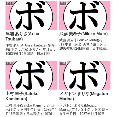
トル】なし【戦歴】2005/06/12
なし 【戦歴】2025/06/22 ○4R
日本
日本
○1RTKO 山木 うの(IBF京
判定 3-0(39-37、39-37、40...
都)2009/03/...
津端 ありさ(Arisa
武藤 美希子(Mikiko Muto)
Tsubata)
武藤 美希子(Mikiko Muto)(花
形) 本名：武藤 美希子生年月日：
津端 ありさ(Arisa Tsubata)(多寿
1989年6月24日国籍：日本戦績：
満) 本名：津端 ありさ生年月日：
10戦3勝7敗 【獲得タイトル】な
1993年6月9日国籍：日本戦績：4
し 【戦歴】2013/05/31 ○4R判
戦4勝(3KO) 【獲得タイトル】な
定 3-0(40-36、40-36、40-37)
し 【戦歴】2024/12/11 ○4R判
日本
日本
細...
定 3-0(40-36、40-36、40-3...
上村 里子(Satoko
メガトン まりな(Megaton
Kamimura)
Marina)
上村 里子(Satoko Kamimura)(山
メガトン まりな(Megaton
木)本名：不明生年月日：1975年4
Marina)(アキバ) 本名：下溝 麻里
月16日国籍：日本戦績：19戦6勝
奈生年月日：1987年11月10日国