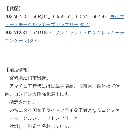
【戦歴】
2022/07/13 ○6R判定 3-0(59-55、60-54、60-54)
ヨクフ
ァー・モークルンテープトンブリー(タイ)
2022/12/31 ○4RTKO
ノンキャット・ロングレンギーラ
コンケーン(タイ)
【補足情報】
・宮崎県延岡市出身。
・アマチュア時代には日章学園高、拓殖大、自体校で活
躍。ロンドン五輪強化選手にも
指定された。
・のちにタイ国女子ライトフライ級王者となるヨクファ
ー・モークルンテープトンブリーと
対戦し、判定で勝利している。