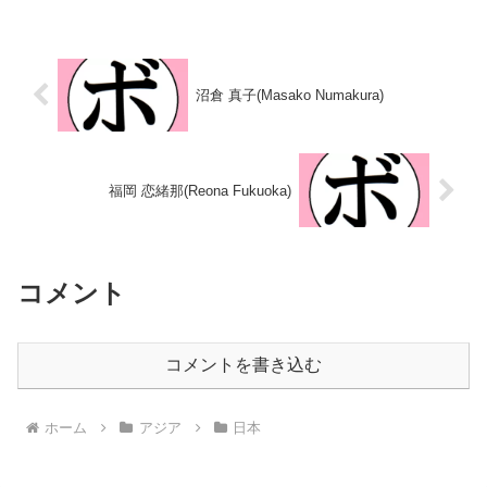
13敗【獲得タイトル】なし【戦
籍：日本戦績：2戦1勝1敗 【獲得
歴】2003/11/30 ●4R判定 0-3(採
タイトル】なし 【戦歴】
点不明) 池山 直(フジワ
2022/07/30 △4R判定 0-1(37-
ラ)2004/02...
39、38-38、38...
沼倉 真子(Masako Numakura)
福岡 恋緒那(Reona Fukuoka)
コメント
コメントを書き込む
ホーム
アジア
日本