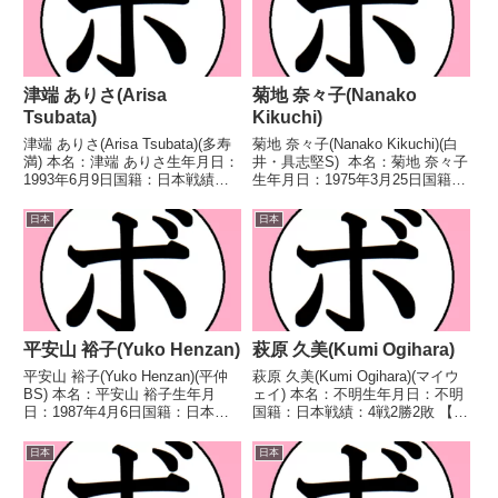
津端 ありさ(Arisa
菊地 奈々子(Nanako
Tsubata)
Kikuchi)
津端 ありさ(Arisa Tsubata)(多寿
菊地 奈々子(Nanako Kikuchi)(白
満) 本名：津端 ありさ生年月日：
井・具志堅S) 本名：菊地 奈々子
1993年6月9日国籍：日本戦績：4
生年月日：1975年3月25日国籍：
戦4勝(3KO) 【獲得タイトル】な
日本戦績：17戦12勝(5KO)4敗1
し 【戦歴】2024/12/11 ○4R判
分 【獲得タイトル】(JBC公認
日本
日本
定 3-0(40-36、40-36、40-3...
前)日本女子ミニマム級王座初代
OPBF東洋太平洋...
平安山 裕子(Yuko Henzan)
萩原 久美(Kumi Ogihara)
平安山 裕子(Yuko Henzan)(平仲
萩原 久美(Kumi Ogihara)(マイウ
BS) 本名：平安山 裕子生年月
ェイ) 本名：不明生年月日：不明
日：1987年4月6日国籍：日本戦
国籍：日本戦績：4戦2勝2敗 【獲
績：27戦11勝(5KO)12敗4分 【獲
得タイトル】なし 【戦歴】
得タイトル】OPBF東洋太平洋女
1998/05/10 ●4R判定 0-3(36-
日本
日本
子バンタム級王座 【戦歴】
40、36-40、36-40) 高野 由美(山
2010/02/07 ●4R判...
木)19...