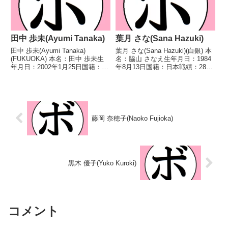
田中 歩未(Ayumi Tanaka)
葉月 さな(Sana Hazuki)
田中 歩未(Ayumi Tanaka)
葉月 さな(Sana Hazuki)(白銀) 本
(FUKUOKA) 本名：田中 歩未生
名：脇山 さなえ生年月日：1984
年月日：2002年1月25日国籍：日
年8月13日国籍：日本戦績：28戦
本戦績：7戦1勝5敗1分 【獲得タ
15勝(7KO)12敗1分 【獲得タイト
イトル】なし 【戦歴】
ル】WBC女子アトム級シルバー
2021/11/21 ●4R判定 0-3(36-
王座第7代OPBF東洋太平洋女子
40、36-40、37-...
ミニマム級王座 【戦歴...
藤岡 奈穂子(Naoko Fujioka)
黒木 優子(Yuko Kuroki)
コメント