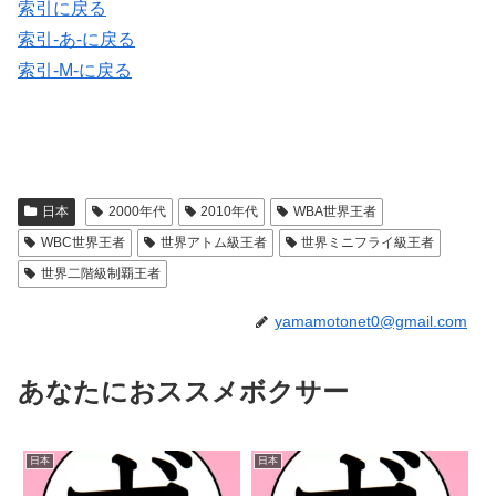
索引に戻る
索引-あ-に戻る
索引-M-に戻る
日本
2000年代
2010年代
WBA世界王者
WBC世界王者
世界アトム級王者
世界ミニフライ級王者
世界二階級制覇王者
yamamotonet0@gmail.com
あなたにおススメボクサー
日本
日本