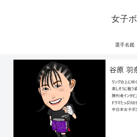
女子ボ
選手名鑑