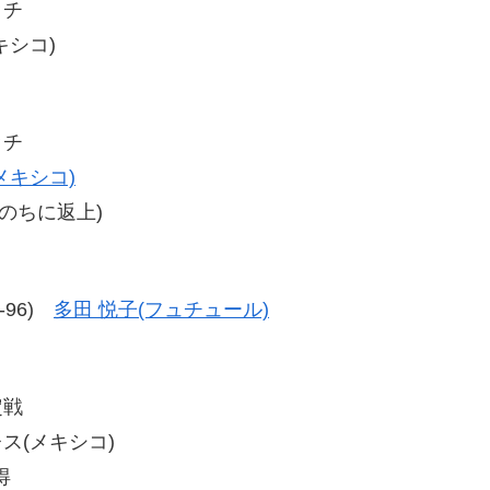
ッチ
キシコ)
ッチ
メキシコ)
のちに返上)
4-96)
多田 悦子(フュチュール)
定戦
レス(メキシコ)
得