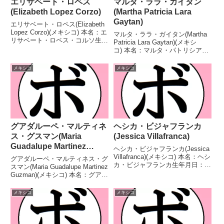
エリサベート・ロペス
マルタ・ララ・ガイタン
(Elizabeth Lopez Corzo)
(Martha Patricia Lara
Gaytan)
エリサベート・ロペス(Elizabeth
Lopez Corzo)(メキシコ) 本名：エ
マルタ・ララ・ガイタン(Martha
リサベート・ロペス・コルソ生年
Patricia Lara Gaytan)(メキシ
月日：1991年12月15日国籍：メ
コ) 本名：マルタ・パトリシア・
キシコ戦績：25戦13勝(2KO)7敗5
ララ・ガイタン生年月日：1987
分 【獲得タイトル】
年8月16日国籍：メキシコ戦績：
メキシコ
メキシコ
FECOMBOXメキシコ女...
21戦11勝(6KO)10敗 【獲得タイ
トル】なし 【戦...
グアダルーペ・マルティネ
ヘシカ・ビジャフランカ
ス・グスマン(Maria
(Jessica Villafranca)
Guadalupe Martinez
ヘシカ・ビジャフランカ(Jessica
Guzman)
Villafranca)(メキシコ) 本名：ヘシ
グアダルーペ・マルティネス・グ
カ・ビジャフランカ生年月日：不
スマン(Maria Guadalupe Martinez
明国籍：メキシコ戦績：19戦14
Guzman)(メキシコ) 本名：グアダ
勝(8KO)5敗 【獲得タイトル】な
ルーペ・マルティネス・グスマン
し 【戦歴】2008/03/28 ○4R判
生年月日：1992年4月5日国籍：
メキシコ
メキシコ
定 3-0(...
メキシコ戦績：35戦20勝(6KO)13
敗2分 ...