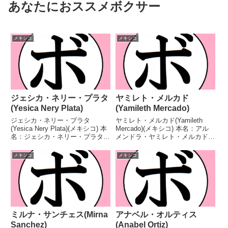
あなたにおススメボクサー
メキシコ
メキシコ
ジェシカ・ネリー・プラタ
ヤミレト・メルカド
(Yesica Nery Plata)
(Yamileth Mercado)
ジェシカ・ネリー・プラタ
ヤミレト・メルカド(Yamileth
(Yesica Nery Plata)(メキシコ) 本
Mercado)(メキシコ) 本名：アル
名：ジェシカ・ネリー・プラタ・
メンドラ・ヤミレト・メルカド・
ノリエガ生年月日：1994年5月17
デュアルテ生年月日：1998年3月
日国籍：メキシコ戦績：34戦31
16日国籍：メキシコ戦績：29戦
メキシコ
メキシコ
勝(3KO)3敗 【獲得タイトル】
25勝(6KO)4敗 【獲得タイトル】
WBC女子ライトフライ級ユー
WBCインターナショナル女子...
ス...
ミルナ・サンチェス(Mirna
アナベル・オルティス
Sanchez)
(Anabel Ortiz)