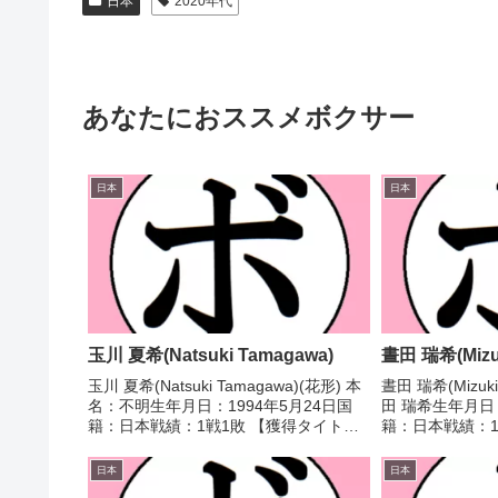
日本
2020年代
あなたにおススメボクサー
日本
日本
玉川 夏希(Natsuki Tamagawa)
晝田 瑞希(Mizuk
玉川 夏希(Natsuki Tamagawa)(花形) 本
晝田 瑞希(Mizuki
名：不明生年月日：1994年5月24日国
田 瑞希生年月日：
籍：日本戦績：1戦1敗 【獲得タイト
籍：日本戦績：11
ル】なし 【戦歴】2021/11/02
タイトル】全日
●1RTKO かぎしっぽ さち(FLARE山
大会フライ級優勝
日本
日本
上) 【補足情報】・静...
子ボクシング選手