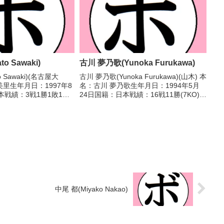
o Sawaki)
古川 夢乃歌(Yunoka Furukawa)
o Sawaki)(名古屋大
古川 夢乃歌(Yunoka Furukawa)(山木) 本
美里生年月日：1997年8
名：古川 夢乃歌生年月日：1994年5月
本戦績：3戦1勝1敗1
24日国籍：日本戦績：16戦11勝(7KO)3
ル】2023年度社会人選
敗2分 【獲得タイトル】WBCインターナ
優勝(アマチュア) 【戦
ショナル女子ミニマム級王座第4代
 △...
OPBF東洋太平洋女子フ...
中尾 都(Miyako Nakao)