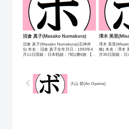
沼倉 真子(Masako Numakura)
澤木 美里(Misat
沼倉 真子(Masako Numakura)(石神井
澤木 美里(Misat
S) 本名：沼倉 真子生年月日：1993年4
橋) 本名：澤木 
月11日国籍：日本戦績：7戦1勝6敗 【獲
月30日国籍：日
得タイトル】なし 【戦歴】
分 【獲得タイト
2022/07/09 ●4R判定 0-3(37-39、37-
手権女子フライ級
39、36-40...
歴】2024/04/07
大山 碧(Ao Oyama)