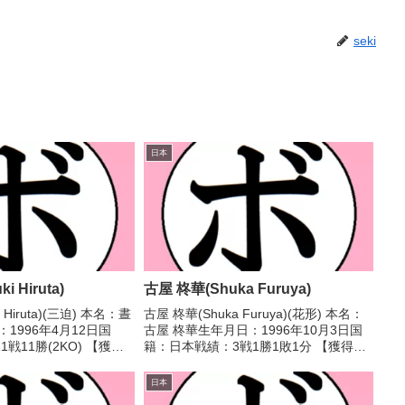
seki
日本
i Hiruta)
古屋 柊華(Shuka Furuya)
 Hiruta)(三迫) 本名：晝
古屋 柊華(Shuka Furuya)(花形) 本名：
1996年4月12日国
古屋 柊華生年月日：1996年10月3日国
戦11勝(2KO) 【獲得
籍：日本戦績：3戦1勝1敗1分 【獲得タ
本女子ボクシング選手権
イトル】なし 【戦歴】2021/01/29
(アマチュア)全日本女
○4R判定 3-0(39-37、39-37、39-37)
日本
権大会フ...
松...