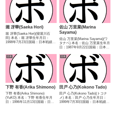
足情報】・神奈川県横浜市出
ーパーフライ級王座第9代OP...
身。・...
堀 冴華(Saeka Hori)
佐山 万里菜(Marina
Sayama)
堀 冴華(Saeka Hori)(寝屋川石
田) 本名：堀 冴華生年月日：
佐山 万里菜(Marina Sayama)(ワ
1998年7月23日国籍：日本戦績：
タナベ) 本名：佐山 万里菜生年月
4戦2勝2敗 【獲得タイトル】な
日：1987年9月22日国籍：日本戦
し 【戦歴】2020/12/13 ●4R判
績：11戦5勝(2KO)4敗2分 【獲得
定 0-3(37-39、37-39、37-39) 浜
タイトル】なし 【戦歴】
日本
日本
田 麻...
2017/03/15 ○4R判定 3-0(40-
36、40-...
下野 有香(Arika Shimono)
田戸 心乃(Kokono Tado)
下野 有香(Arika Shimono)
田戸 心乃(Kokono Tado)(トコナ
(YuKO) 本名：下野 有香生年月
メ) 本名：田戸 心乃生年月日：
日：1996年11月13日国籍：日本
1999年7月30日国籍：日本戦績：
戦績：3戦3敗 【獲得タイトル】
4戦1勝2敗1分 【獲得タイトル】
なし 【戦歴】2020/12/13 ●4R
なし 【戦歴】2023/03/19
判定 0-3(36-40、37-39、36-40)
●3RTKO 石黒 紗良(トヤ