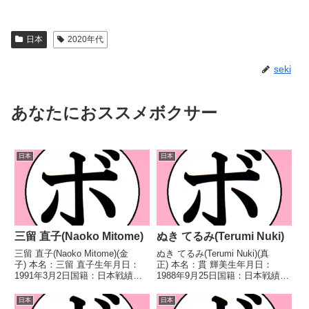
日本
2020年代
seki
あなたにおススメボクサー
日本
日本
三留 直子(Naoko Mitome)
ぬき てるみ(Terumi Nuki)
三留 直子(Naoko Mitome)(金
ぬき てるみ(Terumi Nuki)(真
子) 本名：三留 直子生年月日：
正) 本名：貫 輝美生年月日：
1991年3月2日国籍：日本戦績：1
1988年9月25日国籍：日本戦績：
戦1敗 【獲得タイトル】な
25戦17勝(10KO)7敗1分 【獲得タ
し 【戦歴】2023/11/22
イトル】第7代日本女子バンタム
日本
日本
●2RTKO 菅原 麻子(一力) 【補
級王座第6代OPBF東洋太平洋ス