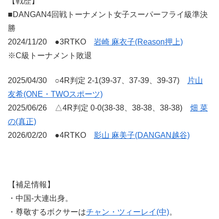
【戦歴】
■DANGAN4回戦トーナメント女子スーパーフライ級準決
勝
2024/11/20 ●3RTKO
岩崎 麻衣子(Reason押上)
※C級トーナメント敗退
2025/04/30 ○4R判定 2-1(39-37、37-39、39-37)
片山
友希(ONE・TWOスポーツ)
2025/06/26 △4R判定 0-0(38-38、38-38、38-38)
畑 菜
の(真正)
2026/02/20 ●4RTKO
影山 麻美子(DANGAN越谷)
【補足情報】
・中国-大連出身。
・尊敬するボクサーは
チャン・ツィーレイ(中)
。