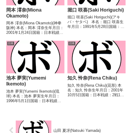
岡本 澪奈(Miona
堀口 咲喜(Saki Horiguchi)
Okamoto)
堀口 咲喜(Saki Horiguchi)(アキ
バ・ヤタベ) 本名：堀口 咲喜生
岡本 澪奈(Miona Okamoto)(神拳
年月日：1991年5月28日国籍：日
阪神) 本名：岡本 澪奈生年月日：
本戦績：6戦1勝4敗1分 【獲得
2001年1月24日国籍：日本戦績：
タイトル】なし 【戦歴】
2戦1敗1分 【獲得タイトル】な
2017/12/04 ●4RTKO 縞馬 菜
し 【戦歴】2023/05/21 △4R判
日本
日本
摘(輪島功一...
定 1-1(39-37、37-39、38-38) ...
池本 夢実(Yumemi
知久 怜奈(Rena Chiku)
Ikemoto)
知久 怜奈(Rena Chiku)(花形) 本
名：知久 怜奈生年月日：2001年
池本 夢実(Yumemi Ikemoto)(琉
10月5日国籍：日本戦績：2戦1勝
球) 本名：池本 夢実生年月日：
1分 【獲得タイトル】なし 【戦
1996年5月1日国籍：日本戦績：
歴】2025/09/20 ○4R判定 2-
12戦10勝(2KO)2敗 【獲得タイト
0(39-37、39-37、38-38) 大山 碧
ル】初代日本女子フライ級王座第
(...
3代WBOアジアパシフィック女子
ライトフライ級王座 【戦歴...
山田 夏冴(Natsuki Yamada)