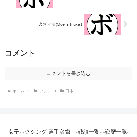
犬飼 萌美(Moemi Inukai)
コメント
コメントを書き込む
ホーム
アジア
日本
女子ボクシング 選手名鑑 -戦績一覧- -戦歴一覧-