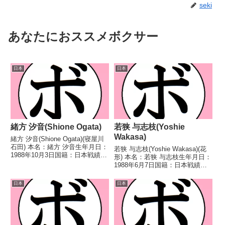
seki
あなたにおススメボクサー
日本
日本
緒方 汐音(Shione Ogata)
若狭 与志枝(Yoshie
Wakasa)
緒方 汐音(Shione Ogata)(寝屋川
石田) 本名：緒方 汐音生年月日：
若狭 与志枝(Yoshie Wakasa)(花
1988年10月3日国籍：日本戦績：
形) 本名：若狭 与志枝生年月日：
22戦12勝(3KO)9敗1分 【獲得タ
1988年6月7日国籍：日本戦績：
イトル】WBAアジア女子ライト
14戦9勝(2KO)5敗 【獲得タイト
フライ級王座WBOアジアパシフ
ル】第4代日本フェザー級王座第
日本
日本
ィック女子ライトフライ級...
7代日本フェザー級王座 【戦歴】
2014/08/27 ○1...