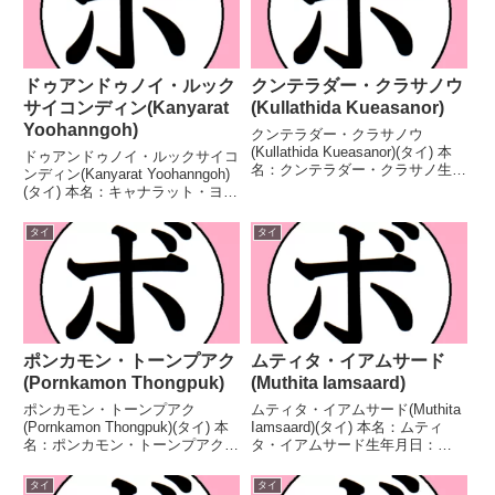
ドゥアンドゥノイ・ルック
クンテラダー・クラサノウ
サイコンディン(Kanyarat
(Kullathida Kueasanor)
Yoohanngoh)
クンテラダー・クラサノウ
(Kullathida Kueasanor)(タイ) 本
ドゥアンドゥノイ・ルックサイコ
名：クンテラダー・クラサノ生年
ンディン(Kanyarat Yoohanngoh)
月日：2007年3月4日国籍：タイ
(タイ) 本名：キャナラット・ヨー
戦績：17戦9勝(3KO)8敗 【獲得
ハンゴー生年月日：1998年10月
タイトル】タイ国女子ライトフラ
11日国籍：タイ戦績：12戦7勝
タイ
タイ
イ級王座 【戦歴】2022/...
(4KO)5敗 【獲得タイトル】
OPBF東洋太平洋女子ミニマ...
ポンカモン・トーンプアク
ムティタ・イアムサード
(Pornkamon Thongpuk)
(Muthita Iamsaard)
ポンカモン・トーンプアク
ムティタ・イアムサード(Muthita
(Pornkamon Thongpuk)(タイ) 本
Iamsaard)(タイ) 本名：ムティ
名：ポンカモン・トーンプアク生
タ・イアムサード生年月日：
年月日：2007年3月1日国籍：タ
2005年4月6日国籍：タイ戦績：
イ戦績：7戦4勝(2KO)2敗1
16戦10勝(4KO)6敗 【獲得タイト
タイ
タイ