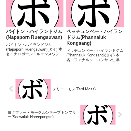
分 【獲得タイトル】なし 【戦
ル】なし 【戦歴】2023/01/29
歴】2021/09/14 ○4R判定 ...
○3RTKO プラウ...
バイトン・ハイランドジム
ペッチュンペー・ハイラン
(Napaporn Ruengsuwan)
ドジム(Phannaluk
Kongsang)
バイトン・ハイランドジム
(Napaporn Ruengsuwan)(タイ) 本
ペッチュンペー・ハイランドジム
名：ナパポーン・ルエンスワン生
(Phannaluk Kongsang)(タイ) 本
年月日：2004年11月29日国籍：
名：ファナルク・コンサン生年月
タイ戦績：14戦10勝(5KO)4
日：1995年3月21日国籍：タイ戦
敗 【獲得タイトル】なし 【戦
績：36戦19勝(9KO)16敗1分 【獲
歴】2016/04/09 ●2R...
得タイトル】タイ女子スーパーフ
ライ級王座WBCイン...
テリー・モス(Terri Moss)
ヨクファー・モークルンテープトンブリ
ー(Saowaluk Nareepangsri)