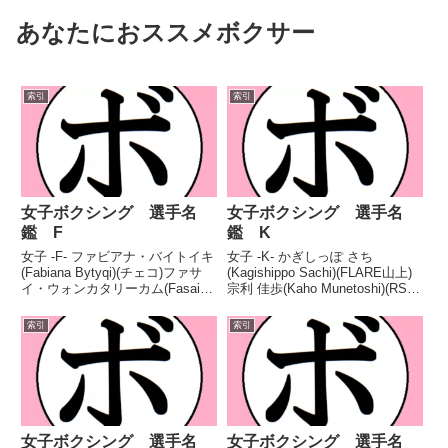
あなたにおススメボクサー
索引
索引
女子ボクシング 選手名
女子ボクシング 選手名
鑑 F
鑑 K
女子 -F- ファビアナ・バイトイキ
女子 -K- かぎしっぽ さち
(Fabiana Bytyqi)(チェコ)ファサ
(Kagishippo Sachi)(FLARE山上)
イ・ウォンカタリーカム(Fasai
宗利 佳歩(Kaho Munetoshi)(RST)
Wongkattaleekham)(タイ)ファト
カイ・ジョンソン(Kai Johnson)
ゥマ・ザリカ(Fatuma Zarika)(ケ
(竹原慎二&畑山隆則)カーリー・
索引
索引
ニヤ)ファトゥマ・ヤジドゥ...
レイス(Kali Reis)(...
女子ボクシング 選手名
女子ボクシング 選手名