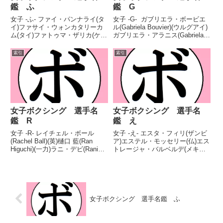
鑑 ふ
鑑 G
女子 -ふ- ファイ・パンナライ(タ
女子 -G- ガブリエラ・ボービエ
イ)ファサイ・ウォンカタリーカ
ル(Gabriela Bouvier)(ウルグアイ)
ム(タイ)ファトゥマ・ザリカ(ケニ
ガブリエラ・アラニス(Gabriela
ヤ)ファトゥマ・ヤジドゥ(タンザ
Celeste Alaniz)(亜)ガブリエラ・
ニア)フアナ・ベガ(米)ファナクラ
フンドラ(Gabriela Fundora)(米)ガ
索引
索引
ン・カンジャナウオン(タイ)ファ
ブリエラ・サ...
ビアナ・バイトイキ(チェコ)フィ
ルザ・シャ...
女子ボクシング 選手名
女子ボクシング 選手名
鑑 R
鑑 え
女子 -R- レイチェル・ボール
女子 -え- エスタ・フィリ(ザンビ
(Rachel Ball)(英)樋口 藍(Ran
ア)エステル・モッセリー(仏)エス
Higuchi)(一力)ラニ・デビ(Rani
トレージャ・バルベルデ(メキシ
Devi)(インド)ラケル・ミラー
コ)エスネイディー・ロドリゲ
(Raquel Miller)(米)ラゼル・モハメ
ス・オルモス(メキシコ)エスメラ
ッド(Razel Moham...
ルダ・モレノ(メキシコ)エディ
ス・マティセー(亜)エディナ・キ
ス(ハンガリー)エ...
女子ボクシング 選手名鑑 ふ