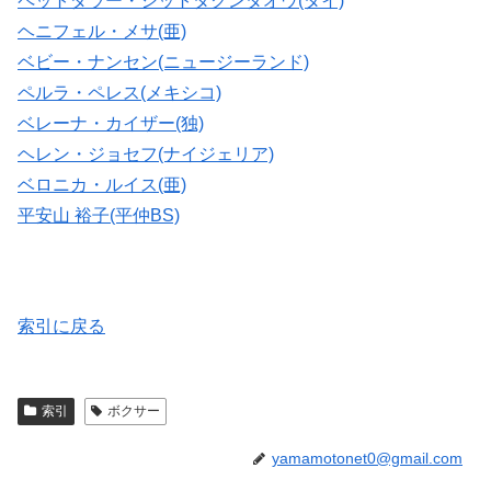
ペットダラー・シットタクンタオウ(タイ)
ヘニフェル・メサ(亜)
ベビー・ナンセン(ニュージーランド)
ペルラ・ペレス(メキシコ)
ベレーナ・カイザー(独)
ヘレン・ジョセフ(ナイジェリア)
ベロニカ・ルイス(亜)
平安山 裕子(平仲BS)
索引に戻る
索引
ボクサー
yamamotonet0@gmail.com