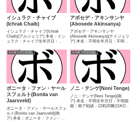
イシュラク・チャイブ
アボセデ・アキンサンヤ
(Ichrak Chaib)
(Abosede Akinsanya)
イシュラク・チャイブ(Ichrak
アボセデ・アキンサンヤ
Chaib)(アルジェリア) 本名：イシ
(Abosede Akinsanya)(ナイジェリ
ュラク・チャイブ生年月日：
ア) 本名：不明生年月日：不明国
2001年1月16日国籍：アルジェリ
籍：ナイジェリア戦績：7戦7勝
ア戦績：3戦3勝 【獲得タイト
(5KO) 【獲得タイトル】な
その他アフリカ大陸
その他アフリカ大陸
ル】2022年度アフリカ選手権女
し 【戦歴】2022/02/27 ○4R判
子ウェルター級優勝(アマチュ
定 2-1(37-39、39-38...
ア)2023...
ボニータ・ファン・ヤール
ノニ・テンゲ(Noni Tenge)
スフェルト(Bonita van
ノニ・テンゲ(Noni Tenge)(南
Jaarsveld)
ア) 本名：不明生年月日：不明国
籍：南ア戦績：22戦20勝(11KO)1
ボニータ・ファン・ヤールスフェ
敗1分 【獲得タイトル】WBFイ
ルト(Bonita van Jaarsveld)(南
ンターナショナル女子ウェルター
ア) 本名：ボニータ・ファン・ヤ
級王座WBF世界女子ウェルター
ールスフェルト生年月日：1990
級王座WBF世界女子スーパーウ
年10月22日国籍：南ア戦績：15
ェルタ...
戦7勝(1KO)6敗2分 【獲得タイト
ル】南アフリカ女子ライ...