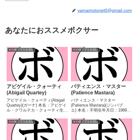
yamamotonet0@gmail.com
あなたにおススメボクサー
その他アフリカ大陸
その他アフリカ大陸
アビゲイル・クォーティ
パティエンス・マスター
(Abigail Quartey)
(Patience Mastara)
アビゲイル・クォーティ(Abigail
パティエンス・マスター
Quartey)(ガーナ) 本名：アビゲイ
(Patience Mastara)(ジンバブ
ル・クワルテカ・クォーティ生年
エ) 本名：不明生年月日：1989年
月日：不明国籍：ガーナ戦績：
8月1日国籍：ジンバブエ戦績：
11戦10勝(7KO)1敗 【獲得タイト
22戦5勝(1KO)12敗4分1無効試
その他アフリカ大陸
その他アフリカ大陸
ル】第16代WIBF世界女子スーパ
合 【獲得タイトル】ザンビア女
ーバンタム級王座 【戦歴】...
子フェザー級王座 【戦歴】
2006/0...