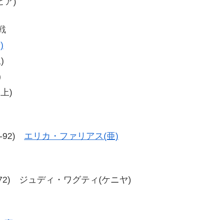
ビア)
戦
)
)
)
上)
6-92)
エリカ・ファリアス(亜)
1、80-72) ジュディ・ワグティ(ケニヤ)