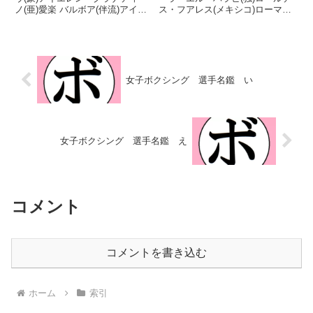
ノ(亜)愛楽 バルボア(伴流)アイリ
ス・フアレス(メキシコ)ローマ・
ーン・オルシェウスキー(米)赤 林
ユサフ(パキスタン)ロサ・オルベ
檎(真正)赤木 理沙(DANGAN越谷)
ラ(メキシコ)ロザリンダ・ロドリ
安久 夏実(唯心)アゲハ・アンドロ
ゲス(米)ロシオ・ガスパル(ペル
イド(ワタナベ)アスレイ・ゴン...
ー)ロシレッテ・ドス・サントス
(ブラジル)...
女子ボクシング 選手名鑑 い
女子ボクシング 選手名鑑 え
コメント
コメントを書き込む
ホーム
索引