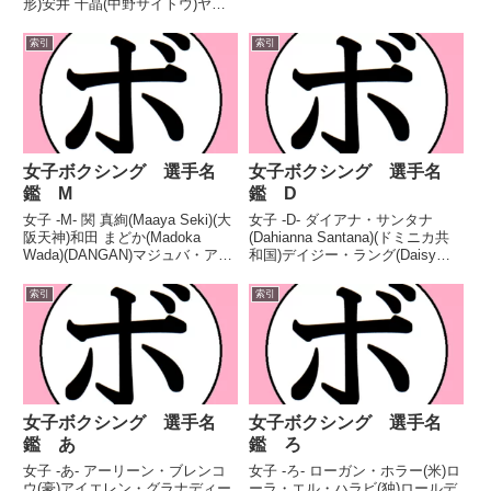
形)安井 千晶(中野サイトウ)ヤス
ミン・リバス(メキシコ)ヤディト
サ・ペレス(パナマ)ヤディラ・ブ
索引
索引
スティロス(米)柳井 妃奈実(真正)
ヤニナ・デル・カルメン・レスカ
ノ(亜)...
女子ボクシング 選手名
女子ボクシング 選手名
鑑 M
鑑 D
女子 -M- 関 真絢(Maaya Seki)(大
女子 -D- ダイアナ・サンタナ
阪天神)和田 まどか(Madoka
(Dahianna Santana)(ドミニカ共
Wada)(DANGAN)マジュバ・アウ
和国)デイジー・ラング(Daisy
ティル(Mahjouba Oubtil)(モロッ
Lang)(ブルガリア)キム・ダンビ
コ)岩崎 麻衣子(Maiko Iwasaki)
(Dan Bi Kim)(韓)ダニエラ・アセ
索引
索引
(Reason押上)...
ンホ(Daniela Asenjo)(チリ)...
女子ボクシング 選手名
女子ボクシング 選手名
鑑 あ
鑑 ろ
女子 -あ- アーリーン・ブレンコ
女子 -ろ- ローガン・ホラー(米)ロ
ウ(豪)アイエレン・グラナディー
ーラ・エル・ハラビ(独)ロールデ