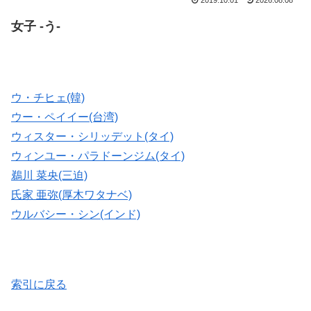
2019.10.01
2026.08.08
女子 -う-
ウ・チヒェ(韓)
ウー・ペイイー(台湾)
ウィスター・シリッデット(タイ)
ウィンユー・パラドーンジム(タイ)
鵜川 菜央(三迫)
氏家 亜弥(厚木ワタナベ)
ウルバシー・シン(インド)
索引に戻る