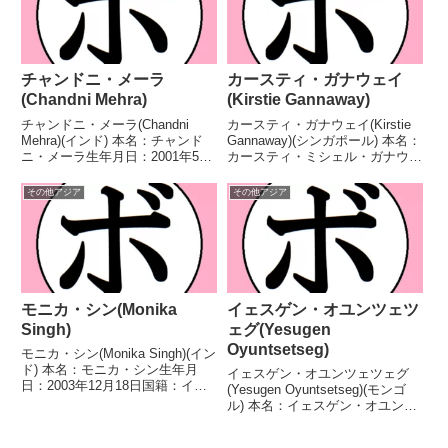
チャンドニ・メーラ
カースティ・ガナウェイ
(Chandni Mehra)
(Kirstie Gannaway)
チャンドニ・メーラ(Chandni
カースティ・ガナウェイ(Kirstie
Mehra)(インド) 本名：チャンド
Gannaway)(シンガポール) 本名：
ニ・メーラ生年月日：2001年5月
カースティ・ミシェル・ガナウェ
2日国籍：インド戦績：20戦14勝
イ生年月日：1990年12月28日国
(5KO)5敗1分 【獲得タイトル】な
籍：シンガポール戦績：5戦4勝
その他アジア
その他アジア
し 【戦歴】2018/09/08 ○4R判
(2KO)1分 【獲得タイトル】WBO
定 2-0(38-...
アジアパシフィック女子ス...
モニカ・シン(Monika
イェスゲン・オユンツェツ
Singh)
ェグ(Yesugen
Oyuntsetseg)
モニカ・シン(Monika Singh)(イン
ド) 本名：モニカ・シン生年月
イェスゲン・オユンツェツェグ
日：2003年12月18日国籍：イン
(Yesugen Oyuntsetseg)(モンゴ
ド戦績：13戦10勝(5KO)3敗 【獲
ル) 本名：イェスゲン・オユンツ
得タイトル】なし 【戦歴】
ェツェグ生年月日：2000年12月9
2022/11/24 ○2RTKO シムラ
日国籍：モンゴル戦績：3戦3