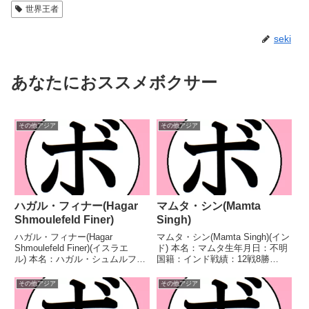
世界王者
seki
あなたにおススメボクサー
その他アジア
その他アジア
ハガル・フィナー(Hagar
マムタ・シン(Mamta
Shmoulefeld Finer)
Singh)
ハガル・フィナー(Hagar
マムタ・シン(Mamta Singh)(イン
Shmoulefeld Finer)(イスラエ
ド) 本名：マムタ生年月日：不明
ル) 本名：ハガル・シュムルフェ
国籍：インド戦績：12戦8勝
ルト・フィナー生年月日：1984
(4KO)3敗1分 【獲得タイトル】な
年6月14日国籍：イスラエル戦
し 【戦歴】2022/10/31 ○4R判
その他アジア
その他アジア
績：35戦24勝(7KO)7敗3分1無効
定 2-0(40-36、40-36、38-38) ジ
試合 【獲得タイトル】WIBA...
ョテ...