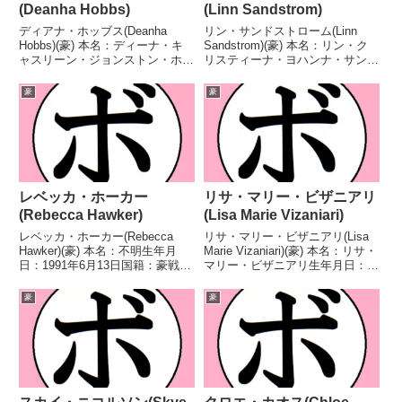
(Deanha Hobbs)
(Linn Sandstrom)
ディアナ・ホッブス(Deanha
リン・サンドストローム(Linn
Hobbs)(豪) 本名：ディーナ・キ
Sandstrom)(豪) 本名：リン・ク
ャスリーン・ジョンストン・ホッ
リスティーナ・ヨハンナ・サンド
ブス生年月日：1987年7月21日国
ストローム生年月日：1991年11
籍：豪戦績：17戦13勝(7KO)3敗1
月8日国籍：豪戦績：20戦12勝
豪
豪
分 【獲得タイトル】豪州女子ス
(2KO)4敗4分 【獲得タイトル】
ーパーライト級王座豪州女子スー
2018年度豪州ノービスリーグ
パ...
女...
レベッカ・ホーカー
リサ・マリー・ビザニアリ
(Rebecca Hawker)
(Lisa Marie Vizaniari)
レベッカ・ホーカー(Rebecca
リサ・マリー・ビザニアリ(Lisa
Hawker)(豪) 本名：不明生年月
Marie Vizaniari)(豪) 本名：リサ・
日：1991年6月13日国籍：豪戦
マリー・ビザニアリ生年月日：
績：7戦7勝(3KO) 【獲得タイト
1971年12月14日国籍：豪戦績：8
ル】ANBF豪州-クイーンズランド
戦8勝(4KO) 【獲得タイトル】南
豪
豪
州女子フェザー級王座豪州女子フ
太平洋女子ヘビー級王座WBF世
ェザー級王座ANBF豪州女子フ
界女子ヘビー級王座第...
ェ...