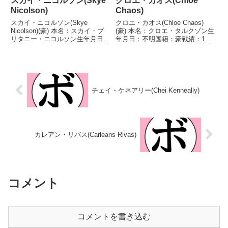
スカイ・ニコルソン(Skye
クロエ・カオス(Chloe
Nicolson)
Chaos)
スカイ・ニコルソン(Skye
クロエ・カオス(Chloe Chaos)
Nicolson)(豪) 本名：スカイ・ブ
(豪) 本名：クロエ・タルクゾン生
リタニー・ニコルソン生年月日：
年月日：不明国籍：豪戦績：12
1995年8月27日国籍：豪戦績：17
戦7勝(3KO)3敗2分 【獲得タイト
戦16勝(3KO)1敗 【獲得タイト
ル】豪州-ビクトリア州女子ミド
ル】2018年度コモンウェルスゲ
ル級王座 【戦歴】2022/10/23
ームスフェザー級優勝(アマチュ
●4R判定 0-3(36-4...
ア...
チェイ・ケネアリー(Chei Kenneally)
カレアン・リバス(Carleans Rivas)
コメント
コメントを書き込む