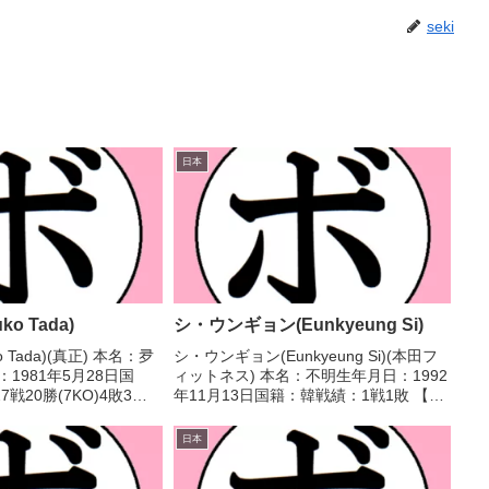
seki
日本
ko Tada)
シ・ウンギョン(Eunkyeung Si)
o Tada)(真正) 本名：夛
シ・ウンギョン(Eunkyeung Si)(本田フ
1981年5月28日国
ィットネス) 本名：不明生年月日：1992
戦20勝(7KO)4敗3
年11月13日国籍：韓戦績：1戦1敗 【獲
ル】2000年度全日本女
得タイトル】なし 【戦歴】
クシング大会バンタム級
2022/10/16 ●2RTKO ウー・ペイイー
日本
001年...
(台湾) 【補足情報】・韓国出...