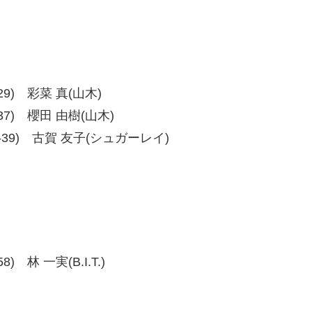
0-29) 彩菜 真(山木)
0-37) 櫻田 由樹(山木)
、39-39) 古賀 友子(シュガーレイ)
8) 林 一実(B.I.T.)