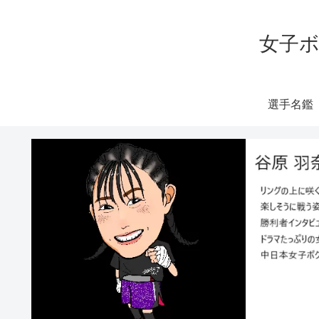
女子ボ
選手名鑑