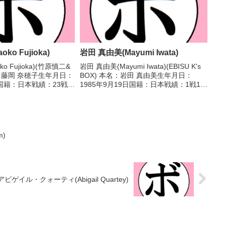
ko Fujioka)
岩田 真由美(Mayumi Iwata)
o Fujioka)(竹原慎二&
岩田 真由美(Mayumi Iwata)(EBISU K's
：藤岡 奈穂子生年月日：
BOX) 本名：岩田 真由美生年月日：
日国籍：日本戦績：23戦
1985年9月19日国籍：日本戦績：1戦1勝
敗1分 【獲得タイトル】
(1KO) 【獲得タイトル】なし 【戦歴】
本選手権バンタム級優勝
2021/10/15 ○2RTKO 大空 ヒカル(山
年...
木...
m)
アビゲイル・クォーティ(Abigail Quartey)