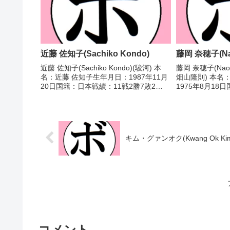
近藤 佐知子(Sachiko Kondo)
藤岡 奈穂子(Nao
近藤 佐知子(Sachiko Kondo)(駿河) 本
藤岡 奈穂子(Naok
名：近藤 佐知子生年月日：1987年11月
畑山隆則) 本名
20日国籍：日本戦績：11戦2勝7敗2
1975年8月18
分 【獲得タイトル】なし 【戦歴】
19勝(7KO)3
2017/08/06 ●4R判定 0-2(38-38、37-
2001年度全日
39、37-...
(アマチュア)2003
キム・グァンオク(Kwang Ok Ki
コメント