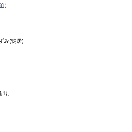
鮮)
かずみ(鴨居)
進出。