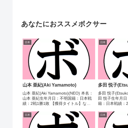
あなたにおススメボクサー
日本
日本
山本 亜紀(Aki Yamamoto)
多田 悦子(Etsu
山本 亜紀(Aki Yamamoto)(NEO) 本名：
多田 悦子(Etsuk
山本 亜紀生年月日：不明国籍：日本戦
田 悦子生年月日：
績：2戦1勝1敗 【獲得タイトル】な
籍：日本戦績：27
し 【戦歴】2021/08/22 ○4R判定 3-
分 【獲得タイト
0(採点不明) 亀山 智子(大
子アマチュアボ
日本
日本
和)2022/07/31 ●4R...
優勝(アマチュア)2