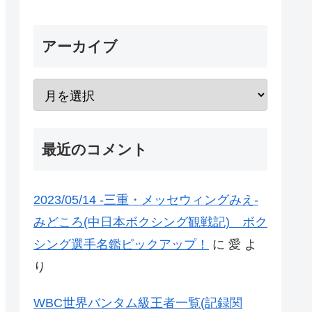
アーカイブ
最近のコメント
2023/05/14 -三重・メッセウィングみえ-
みどころ(中日本ボクシング観戦記) ボク
シング選手名鑑ピックアップ！
に
愛
よ
り
WBC世界バンタム級王者一覧(記録関