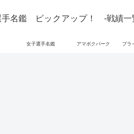
手名鑑 ピックアップ！ -戦績一覧-
女子選手名鑑
アマボクパーク
プラ