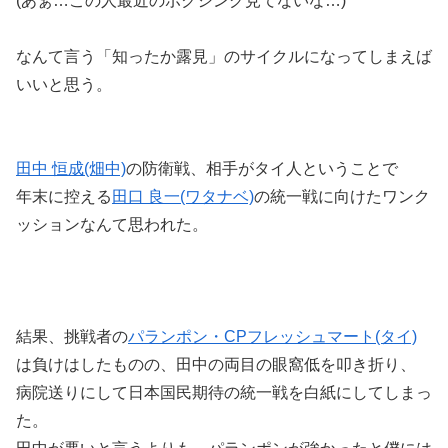
(あぁ…この人最近のボクシング見てないな…)
なんて言う「知ったか露見」のサイクルになってしまえば
いいと思う。
田中 恒成(畑中)
の防衛戦、相手がタイ人ということで
年末に控える
田口 良一(ワタナベ)
の統一戦に向けたワンク
ッションなんて思われた。
結果、挑戦者の
パランポン・CPフレッシュマート(タイ)
は負けはしたものの、田中の両目の眼窩低を叩き折り、
病院送りにして日本国民期待の統一戦を白紙にしてしまっ
た。