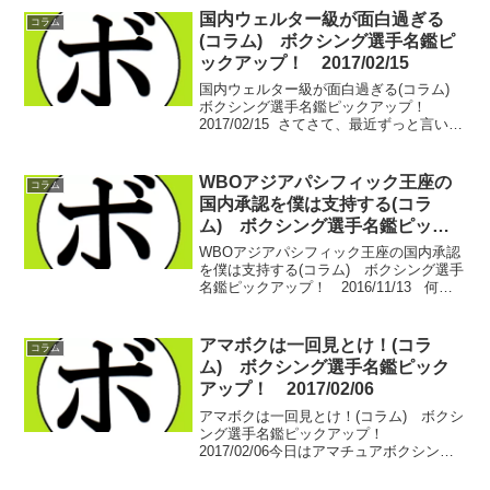
たのではないかと思われる。ミッチェ
国内ウェルター級が面白過ぎる
コラム
ル・スミス(...
(コラム) ボクシング選手名鑑ピ
ックアップ！ 2017/02/15
国内ウェルター級が面白過ぎる(コラム)
ボクシング選手名鑑ピックアップ！
2017/02/15 さてさて、最近ずっと言い続
けているウェルター級の面白さ。 4月に
は日本王者の有川 稔男(川島)がチャンピ
オンカーニバルでランク1位の坂本 大
WBOアジアパシフィック王座の
コラム
輔...
国内承認を僕は支持する(コラ
ム) ボクシング選手名鑑ピック
アップ！ 2016/11/13
WBOアジアパシフィック王座の国内承認
を僕は支持する(コラム) ボクシング選手
名鑑ピックアップ！ 2016/11/13 何か
と批判される王座乱立。それと同じテン
ションで語られるＷＢＯアジア太平洋の
国内承認…。 2016年4月、日本プロボ...
アマボクは一回見とけ！(コラ
コラム
ム) ボクシング選手名鑑ピック
アップ！ 2017/02/06
アマボクは一回見とけ！(コラム) ボクシ
ング選手名鑑ピックアップ！
2017/02/06今日はアマチュアボクシング
の話題…特に推したいのは、大学リーグ
戦。…団体戦である。ボクシングは個人