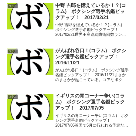
中野 吉郎を憶えているか！？(コ
コラム
ラム) ボクシング選手名鑑ピッ
クアップ！ 2017/02/21
中野 吉郎を憶えているか！？(コラム)
ボクシング選手名鑑ピックアップ！
2017/02/21世界王座連続防衛回数ランキ
ングは小休止中。あれ…ほんとにしんど
いんです。さてさて、タイトルに挙げた
のは中野 吉郎(協栄)。第39代日本ウェル
がんばれ谷口！(コラム) ボクシ
コラム
ター級...
ング選手名鑑ピックアップ！
2016/11/21
がんばれ谷口！(コラム) ボクシング選手
名鑑ピックアップ！ 2016/11/21まさか
のまさかが起こっている。コアなボクシ
ングファン同士でも共有できない重箱の
隅の隅…のような話であるが…。共有で
きる人間が少な過ぎるのでここに吐きだ
イギリスの青コーナー争い(コラ
コラム
そうと思う...
ム) ボクシング選手名鑑ピック
アップ！ 2017/07/05
イギリスの青コーナー争い(コラム) ボク
シング選手名鑑ピックアップ！
2017/07/05英国で5月に行われる予定だっ
た試合。突然BOXRECから試合予定が消
えてしまった…。おそらく流れてしまっ