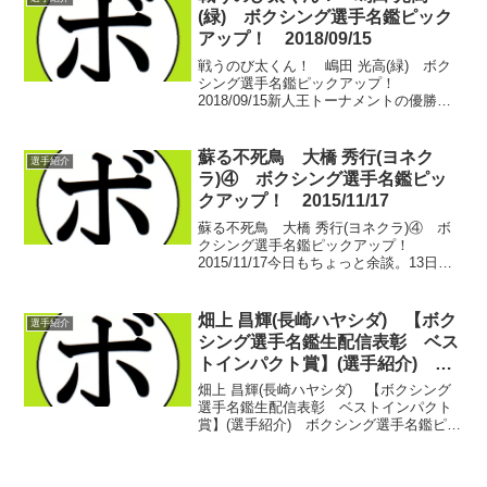
(緑) ボクシング選手名鑑ピック
アップ！ 2018/09/15
戦うのび太くん！ 嶋田 光高(緑) ボク
シング選手名鑑ピックアップ！
2018/09/15新人王トーナメントの優勝予
想は難しい。全日本となれば尚更…当て
ずっぽうで正解しそうな中日本だけでも
毎年予想を覆される。これまでの戦いぶ
蘇る不死鳥 大橋 秀行(ヨネク
選手紹介
りと、トーナメン...
ラ)④ ボクシング選手名鑑ピッ
クアップ！ 2015/11/17
蘇る不死鳥 大橋 秀行(ヨネクラ)④ ボ
クシング選手名鑑ピックアップ！
2015/11/17今日もちょっと余談。13日に
ですね、ちょこっと触れました。ミゲ
ル・オカンポ(緑)。2RKOで勝ちました。
対戦相手が怪我で急きょ変更。ウェート
畑上 昌輝(長崎ハヤシダ) 【ボク
選手紹介
契約が8...
シング選手名鑑生配信表彰 ベス
トインパクト賞】(選手紹介) ボ
クシング選手名鑑ピックアッ
畑上 昌輝(長崎ハヤシダ) 【ボクシング
プ！ 2022/03/07
選手名鑑生配信表彰 ベストインパクト
賞】(選手紹介) ボクシング選手名鑑ピッ
クアップ！ 2022/03/07 まだ会場には関
係者しかいない時間帯。いかつそうな髪
の毛の真っ青な男が、その見てくれとは