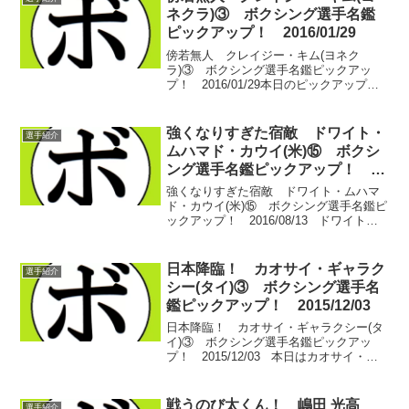
ネクラ)③ ボクシング選手名鑑
ピックアップ！ 2016/01/29
傍若無人 クレイジー・キム(ヨネク
ラ)③ ボクシング選手名鑑ピックアッ
プ！ 2016/01/29本日のピックアップは
クレイジー・キム(ヨネクラ)の三日目。こ
の頃は本名のまま戦っていた「金山 俊
治」がスーパーウェルター級の日本王座
強くなりすぎた宿敵 ドワイト・
選手紹介
とOPBF王...
ムハマド・カウイ(米)⑮ ボクシ
ング選手名鑑ピックアップ！
2016/08/13
強くなりすぎた宿敵 ドワイト・ムハマ
ド・カウイ(米)⑮ ボクシング選手名鑑ピ
ックアップ！ 2016/08/13 ドワイト・
ムハマド・カウイ(米)、15日目。 前回は
オジー・オカシオ(プエルトリコ)に議論を
呼ぶ判定負けを喫し、リー・ロ...
日本降臨！ カオサイ・ギャラク
選手紹介
シー(タイ)③ ボクシング選手名
鑑ピックアップ！ 2015/12/03
日本降臨！ カオサイ・ギャラクシー(タ
イ)③ ボクシング選手名鑑ピックアッ
プ！ 2015/12/03 本日はカオサイ・ギ
ャラクシー(タイ)の3回目！カオサイがつ
いに日本に降り立った10度目の防衛戦か
らです。 相手は松村 謙二(JA加古川...
戦うのび太くん！ 嶋田 光高
選手紹介