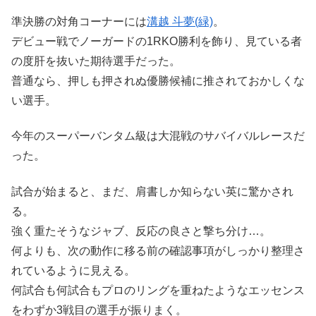
準決勝の対角コーナーには
溝越 斗夢(緑)
。
デビュー戦でノーガードの1RKO勝利を飾り、見ている者
の度肝を抜いた期待選手だった。
普通なら、押しも押されぬ優勝候補に推されておかしくな
い選手。
今年のスーパーバンタム級は大混戦のサバイバルレースだ
った。
試合が始まると、まだ、肩書しか知らない英に驚かされ
る。
強く重たそうなジャブ、反応の良さと撃ち分け…。
何よりも、次の動作に移る前の確認事項がしっかり整理さ
れているように見える。
何試合も何試合もプロのリングを重ねたようなエッセンス
をわずか3戦目の選手が振りまく。