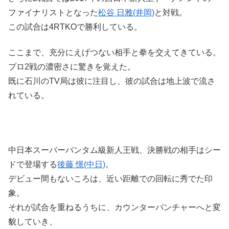
ファイナリストとなった
松谷 日雅(井岡)
と対戦。
この試合は4RTKOで勝利している。
ここまで、充分にえげつない相手と拳を交えてきている。
プロ2戦の濃密さに驚きを覚えた。
既に石川のTV局は彼に注目し、彼の試合は地上波で流さ
れている。
中日本スーパーバンタム級新人王戦、決勝戦の相手はシー
ドで登場する
後藤 憬(中日)
。
デビュー間もないころは、近い距離での回転に秀でた印
象。
それが試合を重ねるうちに、カウンターパンチャーへと変
貌していき、