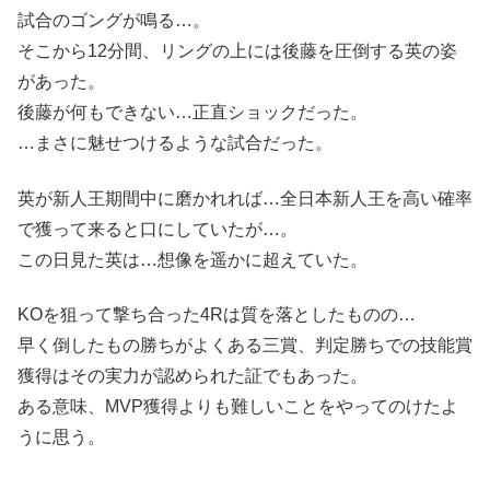
試合のゴングが鳴る…。
そこから12分間、リングの上には後藤を圧倒する英の姿
があった。
後藤が何もできない…正直ショックだった。
…まさに魅せつけるような試合だった。
英が新人王期間中に磨かれれば…全日本新人王を高い確率
で獲って来ると口にしていたが…。
この日見た英は…想像を遥かに超えていた。
KOを狙って撃ち合った4Rは質を落としたものの…
早く倒したもの勝ちがよくある三賞、判定勝ちでの技能賞
獲得はその実力が認められた証でもあった。
ある意味、MVP獲得よりも難しいことをやってのけたよ
うに思う。