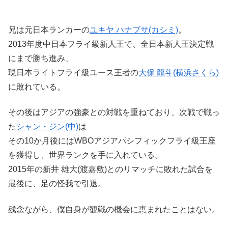
兄は元日本ランカーの
ユキヤ ハナブサ(カシミ)
。
2013年度中日本フライ級新人王で、全日本新人王決定戦
にまで勝ち進み、
現日本ライトフライ級ユース王者の
大保 龍斗(横浜さくら)
に敗れている。
その後はアジアの強豪との対戦を重ねており、次戦で戦っ
た
シャン・ジン(中)
は
その10か月後にはWBOアジアパシフィックフライ級王座
を獲得し、世界ランクを手に入れている。
2015年の新井 雄大(渡嘉敷)とのリマッチに敗れた試合を
最後に、足の怪我で引退。
残念ながら、僕自身が観戦の機会に恵まれたことはない。