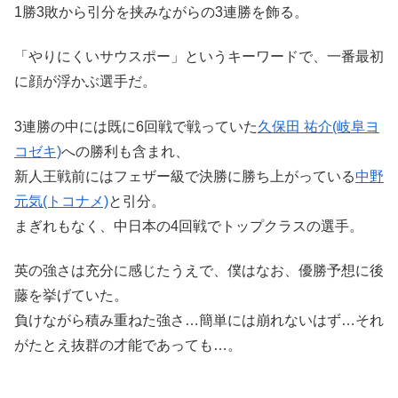
1勝3敗から引分を挟みながらの3連勝を飾る。
「やりにくいサウスポー」というキーワードで、一番最初
に顔が浮かぶ選手だ。
3連勝の中には既に6回戦で戦っていた
久保田 祐介(岐阜ヨ
コゼキ)
への勝利も含まれ、
新人王戦前にはフェザー級で決勝に勝ち上がっている
中野
元気(トコナメ)
と引分。
まぎれもなく、中日本の4回戦でトップクラスの選手。
英の強さは充分に感じたうえで、僕はなお、優勝予想に後
藤を挙げていた。
負けながら積み重ねた強さ…簡単には崩れないはず…それ
がたとえ抜群の才能であっても…。