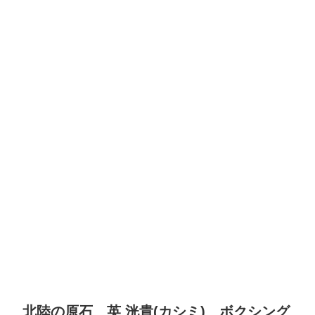
北陸の原石 英 洸貴(カシミ) ボクシング