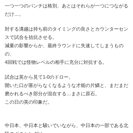
一つ一つのパンチは格別、あとはそれらが一つにつながる
だけ…。
対する溝越は持ち前のタイミングの良さとカウンターセン
スで試合を拮抗させる。
減量の影響からか、最終ラウンドに失速してしまうもの
の、
4回戦では怪物レベルの相手に充分に対抗する。
試合は英から見て1-0のドロー。
開いた口が塞がらなくなるような才能の片鱗と、まだまだ
磨かれるべき部分が混在する…まさに原石。
この日の英の印象だ。
中日本、中日本と騒いでいながら、中日本の一部である北