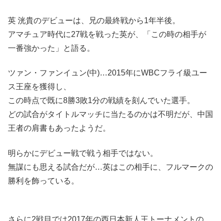
英 洸貴のデビューは、兄の最終戦から1年半後。
アマチュア時代に27戦を戦った英が、「この時の相手が
一番強かった」と語る。
ツァン・ファンイュン(中)…2015年にWBCフライ級ユー
ス王座を獲得し、
この時点で既に8勝3敗1分の戦績を刻んでいた選手。
どの試合がタイトルマッチに当たるのかは不明だが、中国
王者の肩書もあったようだ。
明らかにデビュー戦で戦う相手ではない。
無謀にも思える試合だが…英はこの相手に、フルマークの
勝利を飾っている。
さらに2戦目では2017年の西日本新人王トーナメントの