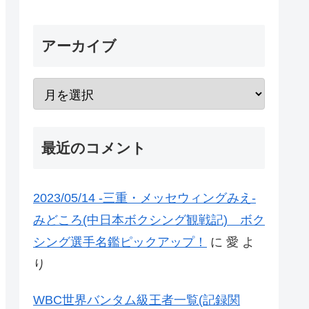
アーカイブ
最近のコメント
2023/05/14 -三重・メッセウィングみえ-
みどころ(中日本ボクシング観戦記) ボク
シング選手名鑑ピックアップ！
に
愛
よ
り
WBC世界バンタム級王者一覧(記録関