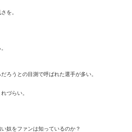
。
低さを。
る。
るだろうとの目測で呼ばれた選手が多い。
、
まれづらい。
強い奴をファンは知っているのか？