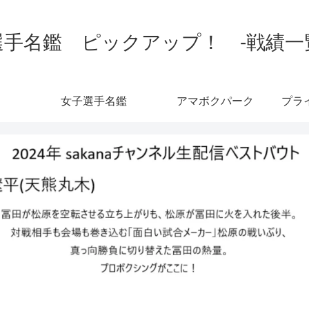
手名鑑 ピックアップ！ -戦績一覧-
女子選手名鑑
アマボクパーク
プラ