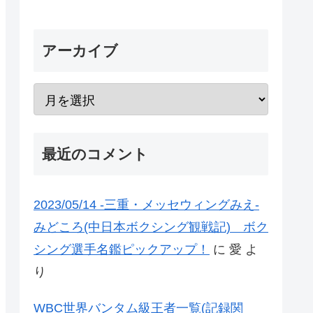
アーカイブ
最近のコメント
2023/05/14 -三重・メッセウィングみえ-
みどころ(中日本ボクシング観戦記) ボク
シング選手名鑑ピックアップ！
に
愛
よ
り
WBC世界バンタム級王者一覧(記録関