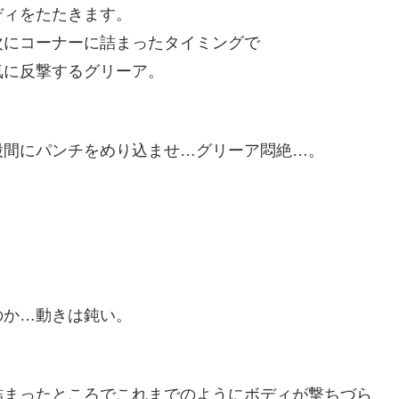
ディをたたきます。
次にコーナーに詰まったタイミングで
気に反撃するグリーア。
股間にパンチをめり込ませ…グリーア悶絶…。
。
のか…動きは鈍い。
詰まったところでこれまでのようにボディが撃ちづら