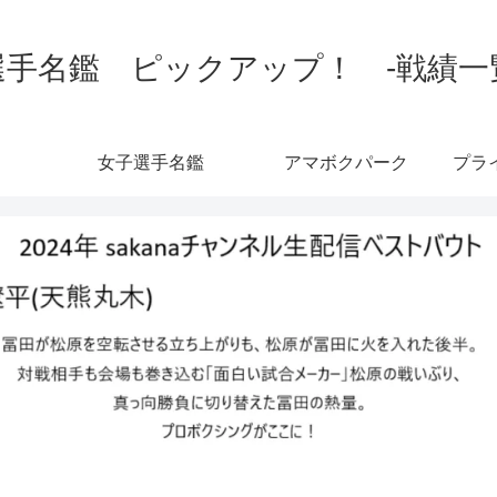
手名鑑 ピックアップ！ -戦績一覧-
女子選手名鑑
アマボクパーク
プラ