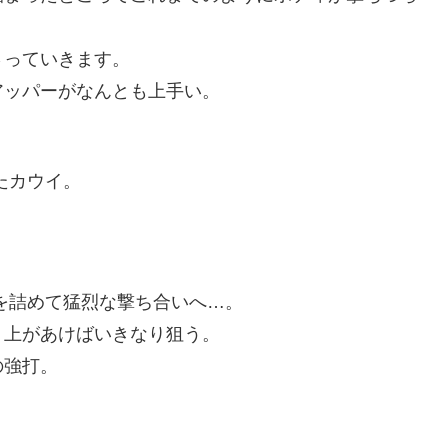
さっていきます。
アッパーがなんとも上手い。
たカウイ。
を詰めて猛烈な撃ち合いへ…。
、上があけばいきなり狙う。
の強打。