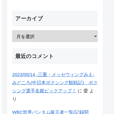
アーカイブ
最近のコメント
2023/05/14 -三重・メッセウィングみえ-
みどころ(中日本ボクシング観戦記) ボク
シング選手名鑑ピックアップ！
に
愛
よ
り
WBC世界バンタム級王者一覧(記録関