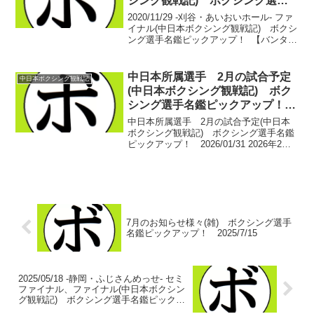
シング観戦記) ボクシング選手
名鑑ピックアップ！
2020/11/29 -刈谷・あいおいホール- ファ
イナル(中日本ボクシング観戦記) ボクシ
ング選手名鑑ピックアップ！ 【バンタム
級６回戦】高井 一憲(中日) vs 松浦 克
貴(岡崎)高井 一憲 15戦6勝(3KO)6敗3
分 サウスポー松...
中日本所属選手 2月の試合予定
中日本ボクシング観戦記
(中日本ボクシング観戦記) ボク
シング選手名鑑ピックアップ！
2026/01/31
中日本所属選手 2月の試合予定(中日本
ボクシング観戦記) ボクシング選手名鑑
ピックアップ！ 2026/01/31 2026年2月3
日(火) 東京・後楽園ホールパイオニアオ
ブファイトVol.11&大和魂20 神足茂利 追
悼引退式【スーパーライ...
7月のお知らせ様々(雑) ボクシング選手
名鑑ピックアップ！ 2025/7/15
2025/05/18 -静岡・ふじさんめっせ- セミ
ファイナル、ファイナル(中日本ボクシン
グ観戦記) ボクシング選手名鑑ピックア
ップ！