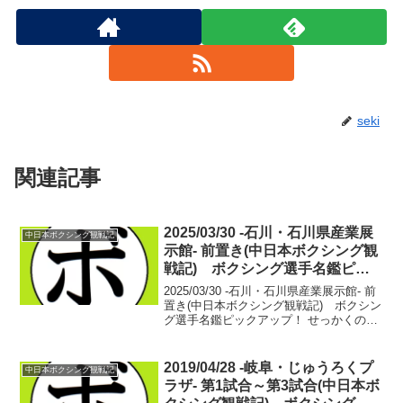
seki
関連記事
2025/03/30 -石川・石川県産業展
中日本ボクシング観戦記
示館- 前置き(中日本ボクシング観
戦記) ボクシング選手名鑑ピッ
クアップ！
2025/03/30 -石川・石川県産業展示館- 前
置き(中日本ボクシング観戦記) ボクシン
グ選手名鑑ピックアップ！ せっかくの日
本海。釣り糸でもたれようと思っていた
が雨だった。夜の天気を調べてみるが風
が強そう。夏ならなんとかなりそうな風
2019/04/28 -岐阜・じゅうろくプ
中日本ボクシング観戦記
だ...
ラザ- 第1試合～第3試合(中日本ボ