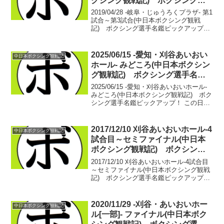
クシング観戦記) ボクシング選
手名鑑ピックアップ！
2019/04/28 -岐阜・じゅうろくプラザ- 第1
試合～第3試合(中日本ボクシング観戦
記) ボクシング選手名鑑ピックアップ！
【ライトフライ級4回戦】渡邊 力輝也(三
河) vs 栗原 祐樹(和光)渡邊 力輝也 デ
ビュー戦 サウスポー栗原 ...
2025/06/15 -愛知・刈谷あいおい
中日本ボクシング観戦記
ホール- みどころ(中日本ボクシン
グ観戦記) ボクシング選手名鑑
ピックアップ！
2025/06/15 -愛知・刈谷あいおいホール-
みどころ(中日本ボクシング観戦記) ボク
シング選手名鑑ピックアップ！ この日の
刈谷はメインもB級初戦対決。他はすべて
4回戦というラインナップ。みなさん、こ
ういう興行なんです。駆け出し選手の...
2017/12/10 刈谷あいおいホール-4
中日本ボクシング観戦記
試合目～セミファイナル(中日本
ボクシング観戦記) ボクシング
選手名鑑ピックアップ！
2017/12/10 刈谷あいおいホール-4試合目
～セミファイナル(中日本ボクシング観戦
記) ボクシング選手名鑑ピックアップ！
【バンタム級６回戦】松下 拓磨(市野)
vs 中野 ウルフ(橋口)・松下 拓磨 7戦4
勝(2KO)3敗・中野 ウル...
2020/11/29 -刈谷・あいおいホー
中日本ボクシング観戦記
ル[一部]- ファイナル(中日本ボク