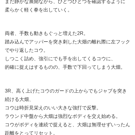
まだ静かな展開ながら、ひとつひとつを確認するように
柔らかく軽く拳を出していく。
両者、手数も動きもぐっと増えた2R。
踏み込んでアッパーを突き刺した大畑の離れ際に左フック
でやり返したコウ。
しつこく詰め、強引にでも手を出してくるコウに、
的確に捉えはするものの、手数で下回ってしまう大畑。
3R、高く上げたコウのガードの上からでもジャブを突き
続ける大畑、
コウは時折見栄えのいい大きな強打で反撃。
ラウンド中盤から大畑は強烈なボディを交え始める。
コウがボディを連続で捉えると、大畑は無理せずいったん
距離をとってリセット。