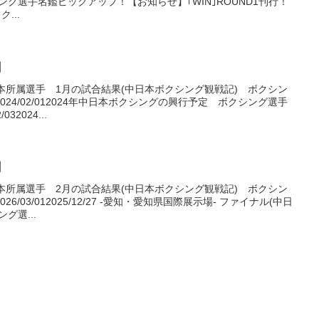
ング選手名鑑ピックアップ！【お知らせ】｢WIN｣ROUND1刊行！
...
月
日本所属選手 1月の試合結果(中日本ボクシング観戦記) ボクシン
24/02/012024年中日本ボクシングの興行予定 ボクシング選手
32024...
月
日本所属選手 2月の試合結果(中日本ボクシング観戦記) ボクシン
/03/012025/12/27 -愛知・愛知県国際展示場- ファイナル(中日
グ選...