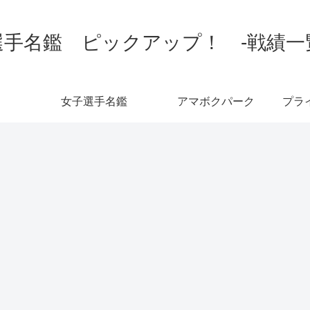
手名鑑 ピックアップ！ -戦績一覧-
女子選手名鑑
アマボクパーク
プラ