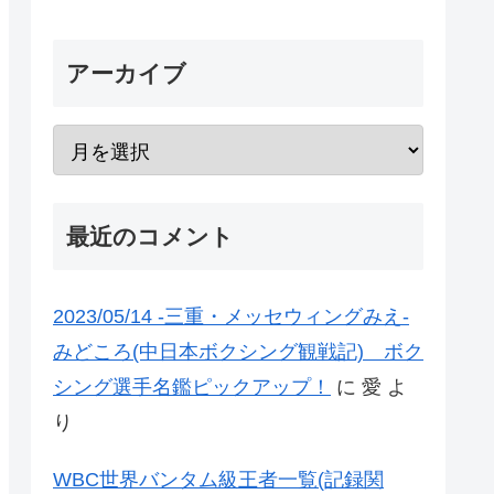
アーカイブ
最近のコメント
2023/05/14 -三重・メッセウィングみえ-
みどころ(中日本ボクシング観戦記) ボク
シング選手名鑑ピックアップ！
に
愛
よ
り
WBC世界バンタム級王者一覧(記録関