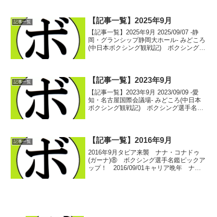
2019/04/14 -三重・メッセウィングみえ-
第3試合、第4試合...
【記事一覧】2025年9月
記事一覧
【記事一覧】2025年9月 2025/09/07 -静
岡・グランシップ静岡大ホール- みどころ
(中日本ボクシング観戦記) ボクシング選
手名鑑ピックアップ！中日本所属選手 8
月の試合結果(中日本ボクシング観戦記)
ボクシング選手名鑑ピックアッ...
【記事一覧】2023年9月
記事一覧
【記事一覧】2023年9月 2023/09/09 -愛
知・名古屋国際会議場- みどころ(中日本
ボクシング観戦記) ボクシング選手名鑑
ピックアップ！2023/09/10 -静岡・ふじさ
んめっせ- みどころ(中日本ボクシング観
戦記) ボクシング...
【記事一覧】2016年9月
記事一覧
2016年9月タピア来襲 ナナ・コナドゥ
(ガーナ)⑧ ボクシング選手名鑑ピックア
ップ！ 2016/09/01キャリア晩年 ナ
ナ・コナドゥ(ガーナ)⑨ ボクシング選手
名鑑ピックアップ！ 2016/09/03不正な
ジャッジについて(コラム) ボ...