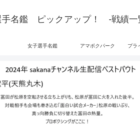
手名鑑 ピックアップ！ -戦績一覧-
女子選手名鑑
アマボクパーク
プラ