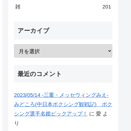
雑
201
アーカイブ
最近のコメント
2023/05/14 -三重・メッセウィングみえ-
みどころ(中日本ボクシング観戦記) ボク
シング選手名鑑ピックアップ！
に
愛
よ
り