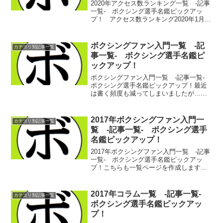
2020年アクセス数ランキング一覧 -記事
一覧- ボクシング選手名鑑ピックアッ
プ！ アクセス数ランキング2020年1月
(アクセス数ランキング) ボクシング選手
名鑑ピックアップ！ 2020/02/23アクセ
ス数ランキング2020年2月(ア...
ボクシングファン入門一覧 -記
カテゴリ別記事一覧
事一覧- ボクシング選手名鑑ピ
ックアップ！
ボクシングファン入門一覧 -記事一覧-
ボクシング選手名鑑ピックアップ！最近
は書く頻度も減ってしまいましたが…
2015年ボクシングファン入門一覧 -記事
一覧- ボクシング選手名鑑ピックアッ
プ！2016年ボクシングファン入門一覧 -
2017年ボクシングファン入門一
カテゴリ別記事一覧
記事一覧-...
覧 -記事一覧- ボクシング選手
名鑑ピックアップ！
2017年ボクシングファン入門一覧 -記事
一覧- ボクシング選手名鑑ピックアッ
プ！こちらも一覧ページを作成します。
数は少ないですが…今後どんどん増えて
いけばいいなと思いを込めて。新人王の
仕組み(解説) ボクシング選手名鑑ピック
2017年コラム一覧 -記事一覧-
カテゴリ別記事一覧
アップ！ 20...
ボクシング選手名鑑ピックアッ
プ！