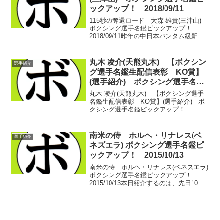
ックアップ！ 2018/09/11
115秒の奪還ロード 大森 雄貴(三津山)
ボクシング選手名鑑ピックアップ！
2018/09/11昨年の中日本バンタム級新人
王トーナメント。名もなきデビュー戦の
選手がリングに立つ。大森 雄貴(三津山)
協栄ジムでアマチュアボクサーとしてリ
丸木 凌介(天熊丸木) 【ボクシン
選手紹介
ング...
グ選手名鑑生配信表彰 KO賞】
(選手紹介) ボクシング選手名鑑
ピックアップ！ 2022/03/03
丸木 凌介(天熊丸木) 【ボクシング選手
名鑑生配信表彰 KO賞】(選手紹介) ボ
クシング選手名鑑ピックアップ！
2022/03/03 違う！そうじゃないだろう！
リングで戦う丸木 凌介(天熊丸木)に向か
って、そう叫んでしまったことがある。
南米の侍 ホルヘ・リナレス(ベ
選手紹介
イ・...
ネズエラ) ボクシング選手名鑑ピ
ックアップ！ 2015/10/13
南米の侍 ホルヘ・リナレス(ベネズエラ)
ボクシング選手名鑑ピックアップ！
2015/10/13本日紹介するのは、先日10月
10日、見事にWBC世界ライト級の２度目
の防衛に成功したホルヘ・リナレス(ベネ
ズエラ)選手。ベネズエラで生まれ育
ち、...