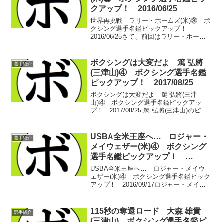
クアップ！ 2016/06/25
世界再挑戦 ラリー・ホームズ(米)⑳ ボ
クシング選手名鑑ピックアップ！
2016/06/25さて、前回はラリー・ホーム
ズ(米)が前WBO世界ヘビー級王者のレ
イ・マーサー(米)を破ったところまで。こ
の衝撃のアップセットの効果も相まっ
ボクシングは大変だよ 篤 弘將
選手紹介
て…マイク...
(三津山)④ ボクシング選手名鑑
ピックアップ！ 2017/08/25
ボクシングは大変だよ 篤 弘將(三津
山)④ ボクシング選手名鑑ピックアッ
プ！ 2017/08/25 篤 弘將(三津山)のピッ
クアップ4日目。前回は篤が鈴木 大介(駿
河)に2連勝を飾り、松本 一也(松田)がデ
ビュー戦に勝利したところまで…。 ...
USBA全米王座へ… ロジャー・
選手紹介
メイウェザー(米)④ ボクシング
選手名鑑ピックアップ！
2016/09/17
USBA全米王座へ… ロジャー・メイウ
ェザー(米)④ ボクシング選手名鑑ピック
アップ！ 2016/09/17ロジャー・メイウ
ェザー(米)のピックアップ4日目。前回
は、ロジャーがホープ対決やベテランと
の対決に勝ち残り全勝のまま駆け足で地
115秒の奪還ロード 大森 雄貴
選手紹介
域王座...
(三津山) ボクシング選手名鑑ピ