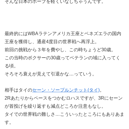
そんな日本のホープを軽くいなしちゃうんです。
最終的にはWBAラテンアメリカ王座とベネズエラの国内
王座を獲得し、通産4度目の世界戦へ再浮上。
前回の挑戦から３年を費やし、この時ちょうど30歳。
この当時のボクサーの30歳ってベテランの域に入ってく
る頃。
そろそろ衰えが見えて引退かな…っていう。
相手はタイの
セーン・ソープルンチット(タイ)
。
2Rあたりからペースをつかむロハスですが、3Rにセーン
が首投げを繰り返すも減点どころか注意もなし。
タイでの世界戦の難しさ…こういったところにもありあま
す。