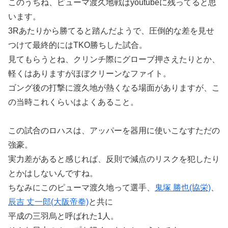
このうちね、ピューマ渡久地戦はyoutubeに残ってると思
います。
3Rあたりから勝てると踏んだようで、圧倒的な差を見せ
つけて最終的にはTKO勝ちした試合。
見てもらうとね、クリンチ際にグローブ押さえたりとか、
軽くはありますがほぼクリーンなファイト。
ゴング後の打撃に渡久地が熱くなる場面がありますが、こ
の当時これくらいはよくあること。
この試合のロハスは、アッパーを器用に使いこなすただの
強豪。
実力差があると感じれば、反則で減点のリスクを犯したり
とかはしないんですね。
ちなみにこのピューマ渡久地って選手、
鬼塚 勝也(協栄)
、
辰吉 丈一郎(大阪帝拳)
と共に
平成の三羽烏と呼ばれた1人。