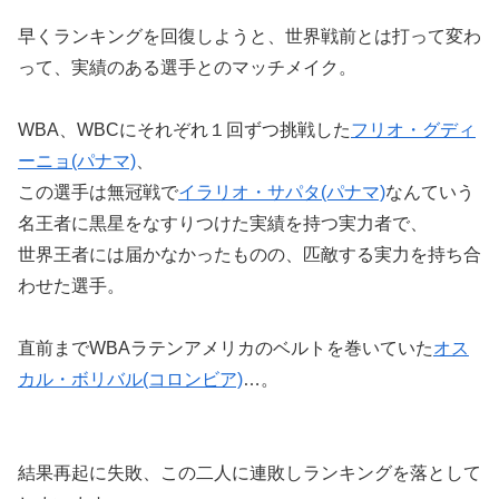
早くランキングを回復しようと、世界戦前とは打って変わ
って、実績のある選手とのマッチメイク。
WBA、WBCにそれぞれ１回ずつ挑戦した
フリオ・グディ
ーニョ(パナマ)
、
この選手は無冠戦で
イラリオ・サパタ(パナマ)
なんていう
名王者に黒星をなすりつけた実績を持つ実力者で、
世界王者には届かなかったものの、匹敵する実力を持ち合
わせた選手。
直前までWBAラテンアメリカのベルトを巻いていた
オス
カル・ボリバル(コロンビア)
…。
結果再起に失敗、この二人に連敗しランキングを落として