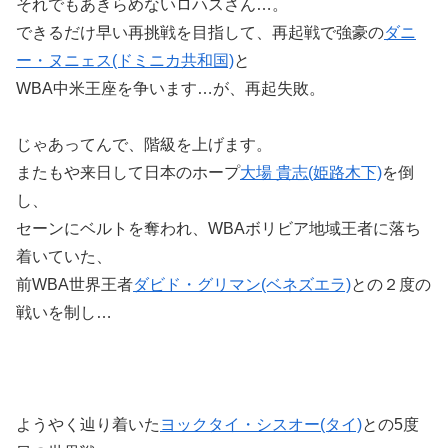
それでもあきらめないロハスさん…。
できるだけ早い再挑戦を目指して、再起戦で強豪の
ダニ
ー・ヌニェス(ドミニカ共和国)
と
WBA中米王座を争います…が、再起失敗。
じゃあってんで、階級を上げます。
またもや来日して日本のホープ
大場 貴志(姫路木下)
を倒
し、
セーンにベルトを奪われ、WBAボリビア地域王者に落ち
着いていた、
前WBA世界王者
ダビド・グリマン(ベネズエラ)
との２度の
戦いを制し…
ようやく辿り着いた
ヨックタイ・シスオー(タイ)
との5度