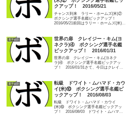
(米)② ボクシング選手名鑑ピッ
クアップ！ 2016/05/21
チャンス到来 ラリー・ホームズ(米)②
ボクシング選手名鑑ピックアップ！
2016/05/21前回はラリー・ホームズ(米)が
22連勝を飾ったところまで。それでも、
プロモーターのドン・キングに気に入ら
れていなかったホームズは、自分に世界
世界の扉 クレイジー・キム(ヨ
選手紹介
挑戦の...
ネクラ)④ ボクシング選手名鑑
ピックアップ！ 2016/01/31
世界の扉 クレイジー・キム(ヨネク
ラ)④ ボクシング選手名鑑ピックアッ
プ！ 2016/01/31さて、今日はクレイジ
ー・キム(ヨネクラ)の4日目。中量級ゆえ
に世界へのチャンスに恵まれなかったキ
ム陣営がようやく念願の世界ランカーの
転級 ドワイト・ムハマド・カウ
選手紹介
招聘に成功し...
イ(米)⑩ ボクシング選手名鑑ピ
ックアップ！ 2016/08/03
転級 ドワイト・ムハマド・カウイ
(米)⑩ ボクシング選手名鑑ピックアッ
プ！ 2016/08/03 ドワイト・ムハマ
ド・カウイ(米)、10日目。 前回は王座陥
落後の再起戦で、キャリア初期からのラ
イバル、ジョニー・デイビス(米)とのラ
バ...