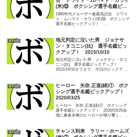
合 ドワイト・ムハマド・カウイ
(米)⑬ ボクシング選手名鑑ピッ
クアップ！ 2016/08/09
1980年代クルーザー級最高試合 ドワイ
ト・ムハマド・カウイ(米)⑬ ボクシング
選手名鑑ピックアップ！
2016/08/09 ドワイト・ムハマド・カウ
イ(米)、13日目。 前回はWBA世界クル
ーザー級王座の防衛戦でレオン・スピン
地元判定に泣いた男 ジョナサ
選手紹介
クス...
ン・タコニン(比) 選手名鑑ピッ
クアップ！ 2015/10/10
地元判定に泣いた男 ジョナサン・タコ
ニン(比) 選手名鑑ピックアップ！
2015/10/10さてさて、今日のピックアッ
プは比国(フィリピン)のジョナサン・タコ
ニン(比)。戦績は名前のところをクリック
してください。現在のOPBF東洋太平洋
ヒーロー 矢吹 正道(緑)① ボク
選手紹介
ライ...
シング選手名鑑ピックアップ！
2020/03/25
ヒーロー 矢吹 正道(緑)① ボクシング
選手名鑑ピックアップ！ 2020/03/25会
場に麻倉未稀のヒーローが鳴り響く。こ
の曲を入場曲に使う選手は過去にも現在
にも何人かいる。しかし、刈谷あいおい
ホールにこの曲が響くとき、現地に足繁
チャンス到来 ラリー・ホームズ
選手紹介
く通うファ...