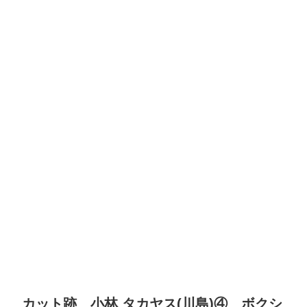
カット跡 小林 タカヤス(川島)④ ボクシ