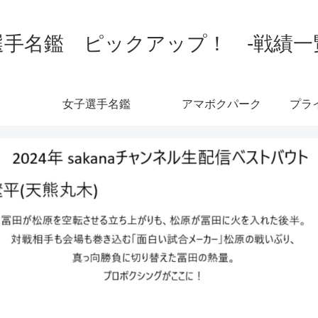
手名鑑 ピックアップ！ -戦績一覧-
女子選手名鑑
アマボクパーク
プラ