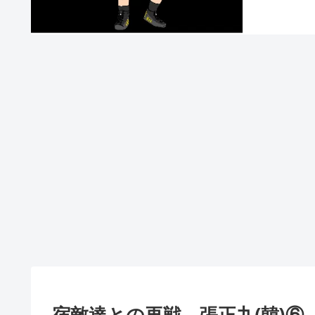
宿敵達との再戦 張正九(韓)