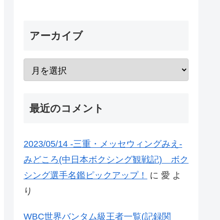
アーカイブ
最近のコメント
2023/05/14 -三重・メッセウィングみえ-
みどころ(中日本ボクシング観戦記) ボク
シング選手名鑑ピックアップ！
に
愛
よ
り
WBC世界バンタム級王者一覧(記録関