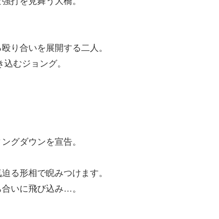
な強打を見舞う大橋。
る殴り合いを展開する二人。
き込むジョング。
ィングダウンを宣告。
気迫る形相で睨みつけます。
ち合いに飛び込み…。