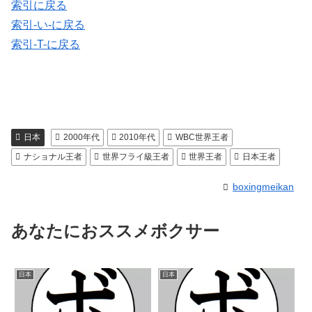
索引に戻る
索引-い-に戻る
索引-T-に戻る
日本
2000年代
2010年代
WBC世界王者
ナショナル王者
世界フライ級王者
世界王者
日本王者
boxingmeikan
あなたにおススメボクサー
日本
日本