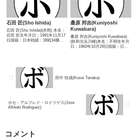
石田 匠(Sho Ishida)
桑原 邦吉(Kuniyoshi
Kuwabara)
石田 匠(Sho Ishida)(井岡) 本名：
石田 匠生年月日：1991年11月17
桑原 邦吉(Kuniyoshi Kuwabara)
日国籍：日本戦績：38戦34勝
(鉄和京浜川崎)本名：不明生年月
(17KO)4敗 【獲得タイトル】
日：1960年10月29日国籍：日本
2008年度国体少年の部バンタム
戦績：16戦10勝(7KO)5敗1分【獲
級優勝(アマチュア)第37代日本ス
得タイトル】なし【戦歴】
ーパーフライ級王座 【戦...
1979/01/07 ○4RKO 安達 秀成
(角海老)19...
田中 恒成(Kosei Tanaka)
ホセ・アルフレド・ロドリゲス(Jose
Alfredo Rodriguez)
コメント