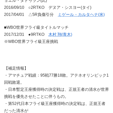
ョエル・タドゥラン(比)
2016/09/10 ○2RTKO デヌア・シスヨー(タイ)
2017/04/01 △5R負傷引分
ミゲール・カルタヘナ(米)
■WBO世界フライ級タイトルマッチ
2017/12/31 ●9RTKO
木村 翔(青木)
※WBO世界フライ級王座挑戦
【補足情報】
・アマチュア戦績：95戦77勝18敗。アテネオリンピック1
回戦敗退。
・日本暫定王座獲得時の決定戦は、正規王者の清水が世界
挑戦を優先させたことに伴うもの。
・第52代日本フライ級王座獲得時の決定戦は、正規王者
だった清水が