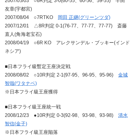
2007/05/03 ○6R判定 3-0(60-55、60-56、59-55) 半田
友章(宇都宮)
2007/08/04 ○7RTKO
岡田 正継(グリーンツダ)
2007/12/01 △8R判定 0-1(76-77、77-77、77-77) 斎藤
直人(角海老宝石)
2008/04/19 ○6R KO アレクサンデル・ブッキー(インド
ネシア)
■日本フライ級暫定王座決定戦
2008/08/02 ○10R判定 2-1(97-95、96-95、95-96)
金城
智哉(ワタナベ)
※日本フライ級王座獲得
■日本フライ級王座統一戦
2008/12/23 ●10R判定 0-3(92-98、93-98、93-98)
清水
智信(金子)
※日本フライ級王座陥落