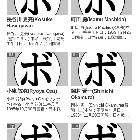
長谷川 晃亮(Kosuke
町田 勇(Isamu Machida)
Hasegawa)
町田 勇(Isamu Machida)(東邦)本
名：不明生年月日：1959年2月26
長谷川 晃亮(Kosuke Hasegawa)
日国籍：日本戦績：10戦3勝
(熊谷コサカ) 本名：長谷川 晃亮
(3KO)6敗1分【獲得タイトル】な
生年月日：1996年7月1日国籍：
し【戦歴】1977/11/30 ●4R判定
日本戦績：6戦1勝5敗 【獲得タイ
(採点不明) 穂積 秀一(東
トル】なし 【戦歴】
日本
日本
邦)1980/01/...
2015/09/17 ●2RTKO 頼政 和
法(レパード玉熊)2016/...
小津 諒弥(Ryoya Ozu)
岡村 晋一(Shinichi
Okamura)
小津 諒弥(Ryoya Ozu)(ワタナ
ベ) 本名：小津 諒弥生年月日：
岡村 晋一(Shinichi Okamura)(新
1995年10月30日国籍：日本戦
和川上)本名：不明生年月日：
績：7戦2勝(1KO)5敗 【獲得タイ
1965年11月20日国籍：日本戦
トル】なし 【戦歴】
績：5戦1勝(1KO) 4敗 【獲得タイ
2018/09/02 ●1RTKO 米田 優
トル】なし 【戦歴】
日本
日本
大(泉北)2019/02/06 ...
1989/02/11 ○4RKO 竹内 浩一
(角海老宝石)1989/...