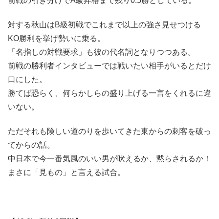
前戦の引き分けでA級昇格まで残り0.5勝としている。
対する秋山はB級初戦でこれまで以上の強さ見せつける
KO勝利を挙げ勢いに乗る。
「名指しの対戦要求」も彼の代名詞となりつつある。
前戦の勝利者インタビューでは戦いたい相手がいるとだけ
口にした。
勝てば恐らく、何らかしらの盛り上げる一言をくれるに違
いない。
ただそれも険しい道のりを歩いてきた東からの刺客を破っ
てからの話。
中日本で今一番気風のいい男が吠えるか、黙らされるか！
まさに「見もの」と言える試合。