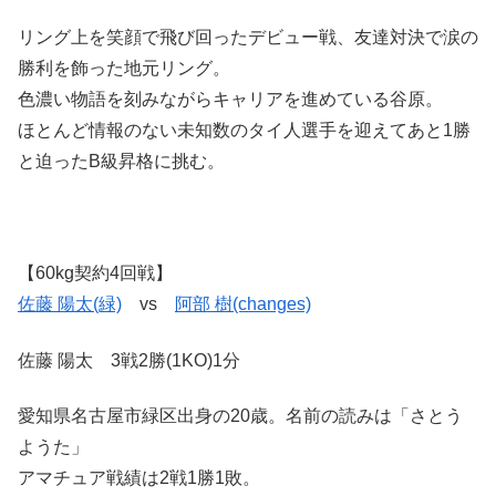
リング上を笑顔で飛び回ったデビュー戦、友達対決で涙の
勝利を飾った地元リング。
色濃い物語を刻みながらキャリアを進めている谷原。
ほとんど情報のない未知数のタイ人選手を迎えてあと1勝
と迫ったB級昇格に挑む。
【60kg契約4回戦】
佐藤 陽太(緑)
vs
阿部 樹(changes)
佐藤 陽太 3戦2勝(1KO)1分
愛知県名古屋市緑区出身の20歳。名前の読みは「さとう
ようた」
アマチュア戦績は2戦1勝1敗。