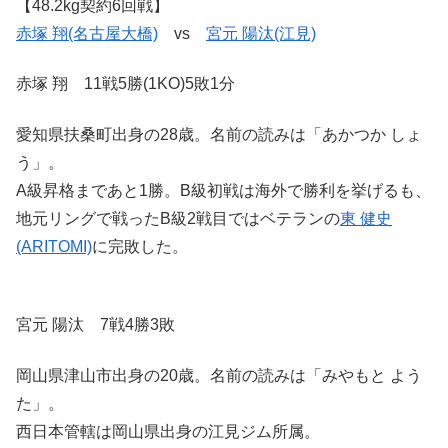
【48.2kg契約6回戦】
赤塚 翔(名古屋大橋)
vs
宮元 陽汰(江見)
赤塚 翔 11戦5勝(1KO)5敗1分
愛知県扶桑町出身の28歳。名前の読みは「あかつか しょ
う」。
A級昇格まであと1勝。B級初戦は海外で勝利を挙げるも、
地元リングで戦ったB級2戦目ではベテランの
東 健史
(ARITOMI)
に完敗した。
宮元 陽汰 7戦4勝3敗
岡山県津山市出身の20歳。名前の読みは「みやもと よう
た」。
西日本管轄は岡山県出身の江見ジム所属。