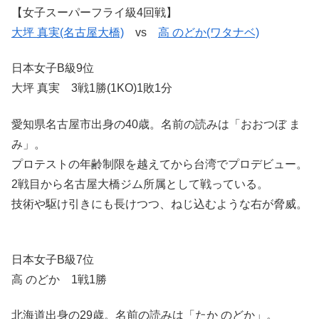
【女子スーパーフライ級4回戦】
大坪 真実(名古屋大橋)
vs
高 のどか(ワタナベ)
日本女子B級9位
大坪 真実 3戦1勝(1KO)1敗1分
愛知県名古屋市出身の40歳。名前の読みは「おおつぼ ま
み」。
プロテストの年齢制限を越えてから台湾でプロデビュー。
2戦目から名古屋大橋ジム所属として戦っている。
技術や駆け引きにも長けつつ、ねじ込むような右が脅威。
日本女子B級7位
高 のどか 1戦1勝
北海道出身の29歳。名前の読みは「たか のどか」。