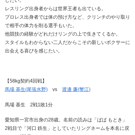
したい。
レスリング出身者からは世界王者も出ている。
プロレス出身者では体の預け方など、クリンチのやり取り
で相手の体力を削る選手もいた。
他競技の経験がどれだけリングの上で生きてくるか。
スタイルもわからない二人だからこその新しいボクサーに
出会える喜びを感じたい。
【58kg契約4回戦】
馬場 基生(尾張水野)
vs
渡邊 廉(蟹江)
馬場 基生 2戦1敗1分
愛知県一宮市出身の28歳。名前の読みは「ばば もとき」
2戦目で「河口 鉄生」としていたリングネームを本名に戻