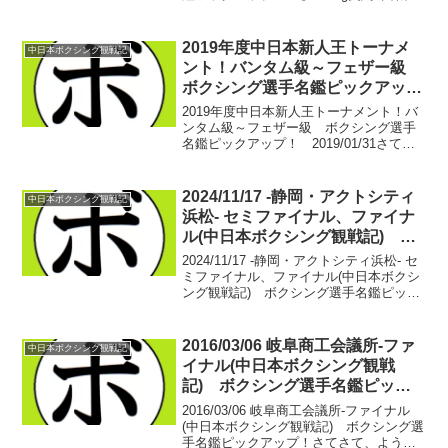
高田 勇仁(ライオンズ) vs 東 健史
(ARITOMI)高田 勇仁 デビュー戦 12戦
7勝(3KO)4...
2019年度中日本新人王トーナメ
中日本ボクシング観戦記
ント！バンタム級～フェザー級
ボクシング選手名鑑ピックアッ
プ！ 2019/01/31
2019年度中日本新人王トーナメント！バ
ンタム級～フェザー級 ボクシング選手
名鑑ピックアップ！ 2019/01/31さてさ
て、先日に引き続き、中日本新人王トー
ナメントの組み合わせと、せきちゃん的
な見どころを紹介！バンタム級≪エント
2024/11/17 -静岡・アクトシティ
中日本ボクシング観戦記
リー≫テル...
浜松- セミファイナル、ファイナ
ル(中日本ボクシング観戦記) ボ
クシング選手名鑑ピックアップ！
2024/11/17 -静岡・アクトシティ浜松- セ
ミファイナル、ファイナル(中日本ボクシ
ング観戦記) ボクシング選手名鑑ピック
アップ！ 【65kg契約6回戦】松岡 蓮(浜
松堀内) vs 山下 玄輝(結花)鋭くジャブ
を刺し合う立ち上がり。...
2016/03/06 岐阜商工会議所-ファ
中日本ボクシング観戦記
イナル(中日本ボクシング観戦
記) ボクシング選手名鑑ピック
アップ！
2016/03/06 岐阜商工会議所-ファイナル
(中日本ボクシング観戦記) ボクシング選
手名鑑ピックアップ！さてさて、ようや