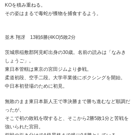
KOを積み重ねる。
その姿はまるで毒蛇が獲物を捕食するよう。
並木 翔冴 13戦6勝(4KO)5敗2分
茨城県稲敷郡阿見町出身の30歳。名前の読みは「なみき
しょうご」。
東日本管轄は東京の宮田ジムより参戦。
柔道初段、空手二段。大学卒業後にボクシングを開始。
中日本初登場のために初見。
無敗のまま東日本新人王で準決勝まで勝ち進むなど順調だ
ったが、
そこで初の敗戦を喫すると、そこから2勝5敗1分と苦戦を
強いられた宮田。