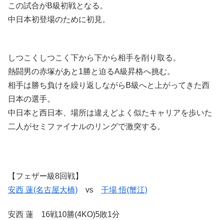
この試合がB級初戦となる。
中日本初登場のために初見。
しつこくしつこく下から下から相手を削り取る。
熱闘男の赤塚があと1勝と迫るA級昇格へ挑む。
相手は勝ち負けを繰り返しながらB級へと上がってきた西
日本の選手。
中日本と西日本、場所は違えどよく似たキャリアを歩いた
二人がセミファイナルのリングで激突する。
【フェザー級8回戦】
安西 蓮(名古屋大橋)
vs
干場 悟(蟹江)
安西 蓮 16戦10勝(4KO)5敗1分