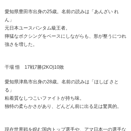
愛知県豊田市出身の25歳。名前の読みは「あんざい れ
ん」
元日本ユースバンタム級王者。
獰猛なボクシングをベースにしながらも、形が整うにつれ
強さを増した。
干場 悟 17戦7勝(2KO)10敗
愛知県津島市出身の28歳。名前の読みは「ほしば さと
る」
粘着質なしつこいファイトが持ち味。
独特の柔らかさがあり、どんどん前に出る足は驚異的。
現在世界戦を睨む国内トップ選手や、アマ日本一の選手な