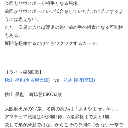
今回もサウスポーが相手となる馬場、
前回がサウスポーにいい試合をしていただけに苦にするよ
うには思えない。
ただ、安易に入れば渡邊の鋭い前の手の餌食になる可能性
もある。
展開を想像するだけでもワクワクするカード。
【ライト級6回戦】
秋山 星也(名古屋大橋)
vs
並木 翔冴(宮田)
秋山 星也 8戦5勝(5KO)3敗
大阪府出身の27歳。名前の読みは「あきやま せいや」。
アマチュア戦績は4戦3勝1敗。A級昇格まであと1勝。
決して形が綺麗ではないからこその予測のつかない一撃で