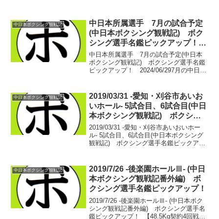
中日本所属選手 7月の試合予定
中日本ボクシング観戦記
(中日本ボクシング観戦記) ボク
シング選手名鑑ピックアップ！
2024/06/29
中日本所属選手 7月の試合予定(中日本
ボクシング観戦記) ボクシング選手名鑑
ピックアップ！ 2024/06/297月の中日本
の興行は2本。どちらも現在アカウント停
止中のsakanaチャンネルに代わって、ボ
クシング選手名鑑チャンネルから配信
2019/03/31 -愛知・刈谷市あいお
中日本ボクシング観戦記
す...
いホール- 5試合目、6試合目(中日
本ボクシング観戦記) ボクシン
グ選手名鑑ピックアップ！
2019/03/31 -愛知・刈谷市あいおいホー
ル- 5試合目、6試合目(中日本ボクシング
観戦記) ボクシング選手名鑑ピックアッ
プ！■中日本ウェルター級新人王準々決勝
【ウェルター級4回戦】能嶋 宏弥(薬師
寺) vs 上原 大樹(伊豆)能嶋 ...
2019/7/26 -後楽園ホールⅢ- (中日
中日本ボクシング観戦記
本ボクシング観戦記番外編) ボ
クシング選手名鑑ピックアップ！
2019/7/26 -後楽園ホールⅢ- (中日本ボク
シング観戦記番外編) ボクシング選手名
鑑ピックアップ！ 【48.5Kg契約4回戦】