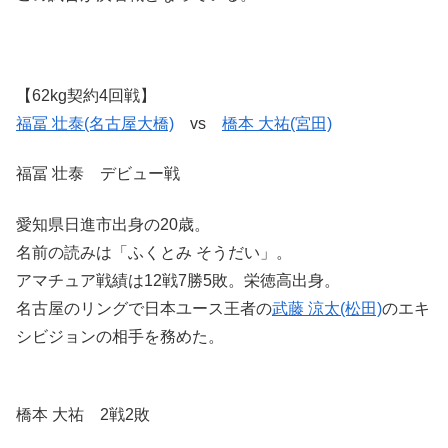
【62kg契約4回戦】
福冨 壮泰(名古屋大橋)
vs
橋本 大祐(宮田)
福冨 壮泰 デビュー戦
愛知県日進市出身の20歳。
名前の読みは「ふくとみ そうだい」。
アマチュア戦績は12戦7勝5敗。栄徳高出身。
名古屋のリングで日本ユース王者の
武藤 涼太(松田)
のエキ
シビジョンの相手を務めた。
橋本 大祐 2戦2敗