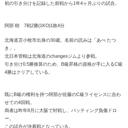
初の引き分けを記録した前戦から1年4ヶ月ぶりの試合。
阿部 樹 7戦2勝(1KO)1敗4分
北海道苫小牧市出身の30歳。名前の読みは「あべ たつ
き」。
北日本管轄は北海道のchangesジムより参戦。
引き分け0.5勝換算のため、B級昇格の資格が手に入るC級
4勝はクリアしている。
既にB級の権利を持つ阿部が佐藤のC級ライセンスに合わ
せての4回戦。
両者は昨年8月に大阪で対戦し、バッティング負傷ドロ
ー。
この試合が決着戦となっている。